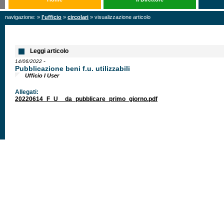
navigazione: »
l'ufficio
»
circolari
» visualizzazione articolo
Leggi articolo
-
14/06/2022
Pubblicazione beni f.u. utilizzabili
Ufficio I User
Allegati:
20220614_F_U__da_pubblicare_primo_giorno.pdf