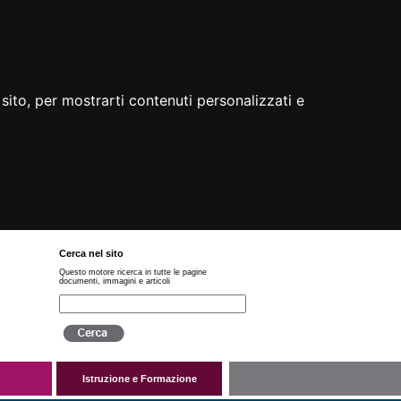
sito, per mostrarti contenuti personalizzati e
Cerca nel sito
Questo motore ricerca in tutte le pagine
documenti, immagini e articoli
Istruzione e Formazione