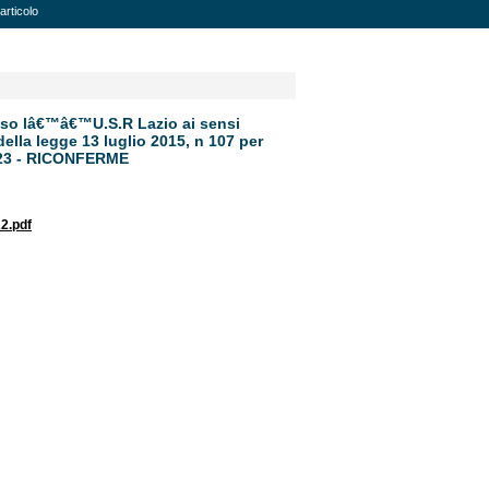
articolo
sso lâ€™â€™U.S.R Lazio ai sensi
ella legge 13 luglio 2015, n 107 per
23 - RICONFERME
2.pdf