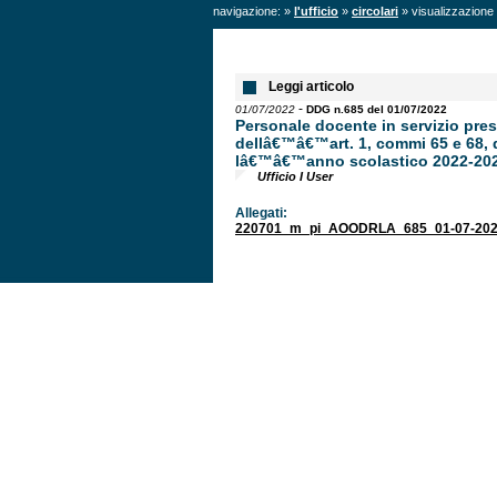
navigazione: »
l'ufficio
»
circolari
» visualizzazione 
Leggi articolo
-
01/07/2022
DDG n.685 del 01/07/2022
Personale docente in servizio pre
dellâ€™â€™art. 1, commi 65 e 68, d
lâ€™â€™anno scolastico 2022-20
Ufficio I User
Allegati:
220701_m_pi_AOODRLA_685_01-07-202