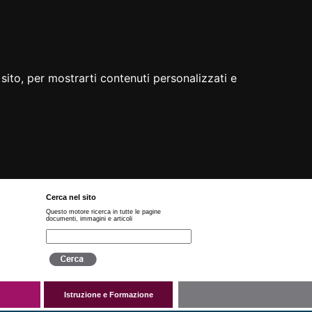
sito, per mostrarti contenuti personalizzati e
Cerca nel sito
Questo motore ricerca in tutte le pagine
documenti, immagini e articoli
Istruzione e Formazione