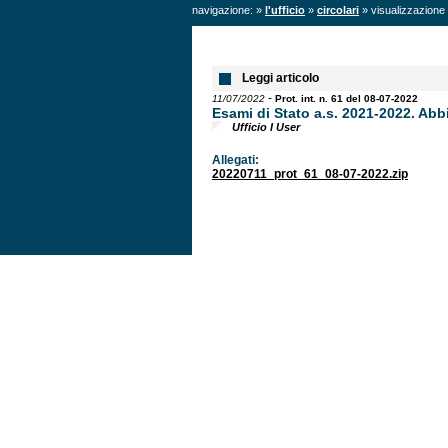
navigazione: »
l'ufficio
»
circolari
» visualizzazione 
Leggi articolo
-
11/07/2022
Prot. int. n. 61 del 08-07-2022
Esami di Stato a.s. 2021-2022. Ab
Ufficio I User
Allegati:
20220711_prot_61_08-07-2022.zip