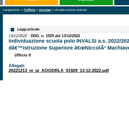
navigazione: »
l'ufficio
»
circolari
» visualizzazione articolo
Leggi articolo
-
13/12/2022
DDG. n. 1929 del 13/12/2022
Individuazione scuola polo INVALSI a.s. 2022/2023
dâ€™istruzione Superiore â€œNiccolÃ² Machiavel
Ufficio II
Allegati:
20221213_m_pi_AOODRLA_01929_13-12-2022.pdf