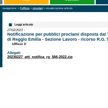
navigazione: »
l'ufficio
»
circolari
» visualizzazione articolo
Leggi articolo
-
27/02/2023
Notificazione per pubblici proclami disposta dal 
di Reggio Emilia - Sezione Lavoro - ricorso R.G.
Ufficio V
Allegati:
20230227_atti_notifica_rg_566-2022.zip