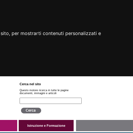
sito, per mostrarti contenuti personalizzati e
Cerca nel sito
Questo motore ricerca in tutte le pagine
documenti, immagini e articoli
Istruzione e Formazione