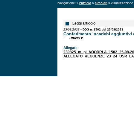
navigazione: »
l'ufficio
»
circolari
» visualizzazione 
Leggi articolo
-
25/08/2023
DDG n. 1502 del 25/08/2023
Conferimento incarichi aggiuntivi
Ufficio V
Allegati:
230825_m_pi_AOODRLA_1502_25-08-20
ALLEGATO_REGGENZE_23_24_USR_LAZIO