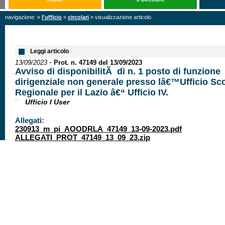
navigazione: »
l'ufficio
»
circolari
» visualizzazione articolo
Leggi articolo
-
13/09/2023
Prot. n. 47149 del 13/09/2023
Avviso di disponibilitÃ di n. 1 posto di funzione
dirigenziale non generale presso lâ€™Ufficio Sc
Regionale per il Lazio â€“ Ufficio IV.
Ufficio I User
Allegati:
230913_m_pi_AOODRLA_47149_13-09-2023.pdf
ALLEGATI_PROT_47149_13_09_23.zip