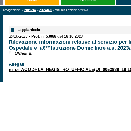
navigazione: »
l'ufficio
»
circolari
» visualizzazione articolo
Leggi articolo
-
20/10/2023
Prot. n. 53888 del 18-10-2023
Rilevazione informazioni relative al servizio per 
Ospedale e lâ€™Istruzione Domiciliare a.s. 2023
Ufficio III
Allegati:
m_pi_AOODRLA_REGISTRO_UFFICIALE(U)_0053888_18-10-