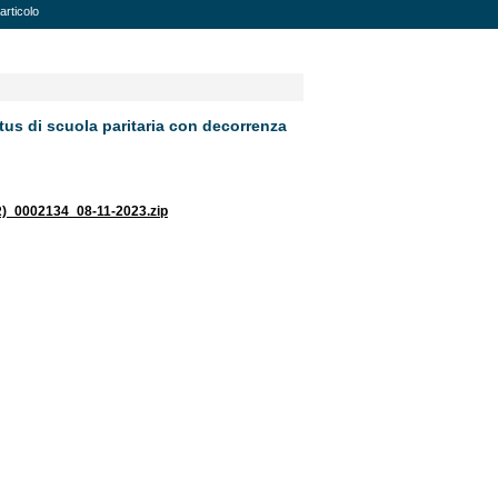
articolo
tus di scuola paritaria con decorrenza
0002134_08-11-2023.zip