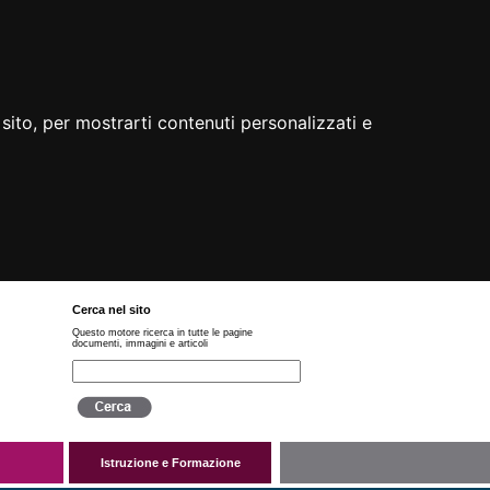
sito, per mostrarti contenuti personalizzati e
Cerca nel sito
Questo motore ricerca in tutte le pagine
documenti, immagini e articoli
Istruzione e Formazione