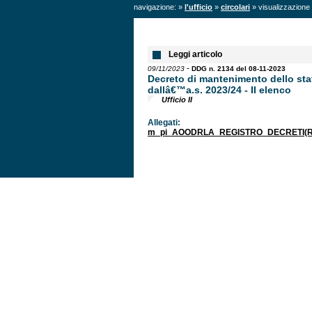
navigazione: »
l'ufficio
»
circolari
» visualizzazione 
Leggi articolo
-
09/11/2023
DDG n. 2134 del 08-11-2023
Decreto di mantenimento dello sta
dallâ€™a.s. 2023/24 - II elenco
Ufficio II
Allegati:
m_pi_AOODRLA_REGISTRO_DECRETI(R)_