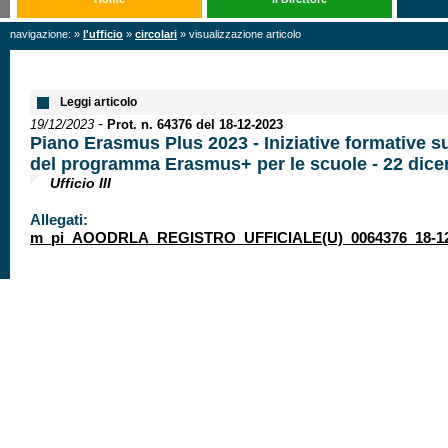
navigazione: »
l'ufficio
»
circolari
» visualizzazione articolo
Leggi articolo
-
19/12/2023
Prot. n. 64376 del 18-12-2023
Piano Erasmus Plus 2023 - Iniziative formative su
del programma Erasmus+ per le scuole - 22 dic
Ufficio III
Allegati:
m_pi_AOODRLA_REGISTRO_UFFICIALE(U)_0064376_18-12-