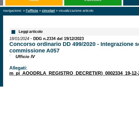
navigazione: »
l'ufficio
»
circolari
» visualizzazione articolo
Leggi articolo
-
18/01/2024
DDG n.2334 del 19/12/2023
Concorso ordinario DD 499/2020 - Integrazione s
commissione A057
Ufficio IV
Allegati:
m_pi_AOODRLA_REGISTRO_DECRETI(R)_0002334_19-12-2