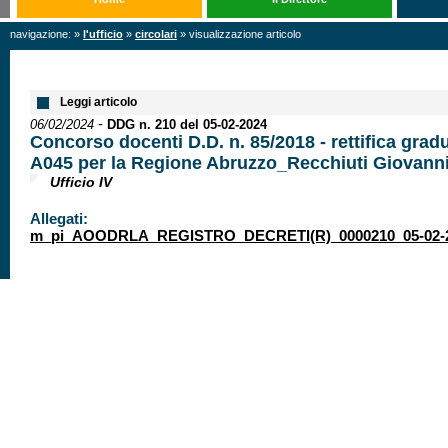
navigazione: »
l'ufficio
»
circolari
» visualizzazione articolo
Leggi articolo
-
06/02/2024
DDG n. 210 del 05-02-2024
Concorso docenti D.D. n. 85/2018 - rettifica grad
A045 per la Regione Abruzzo_Recchiuti Giovann
Ufficio IV
Allegati:
m_pi_AOODRLA_REGISTRO_DECRETI(R)_0000210_05-02-2