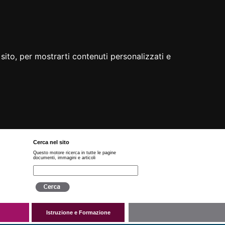
sito, per mostrarti contenuti personalizzati e
Cerca nel sito
Questo motore ricerca in tutte le pagine
documenti, immagini e articoli
Istruzione e Formazione