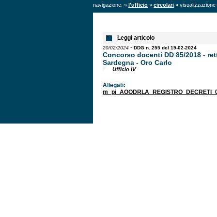
navigazione: »
l'ufficio
»
circolari
» visualizzazione 
Leggi articolo
-
20/02/2024
DDG n. 255 del 19-02-2024
Concorso docenti DD 85/2018 - ret
Sardegna - Oro Carlo
Ufficio IV
Allegati:
m_pi_AOODRLA_REGISTRO_DECRETI_00