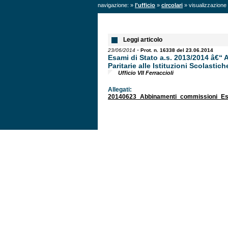
navigazione: »
l'ufficio
»
circolari
» visualizzazione 
Leggi articolo
-
23/06/2014
Prot. n. 16338 del 23.06.2014
Esami di Stato a.s. 2013/2014 â€
Paritarie alle Istituzioni Scolastich
Ufficio VII Ferraccioli
Allegati:
20140623_Abbinamenti_commissioni_Es