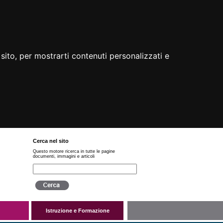
sito, per mostrarti contenuti personalizzati e
Cerca nel sito
Questo motore ricerca in tutte le pagine
documenti, immagini e articoli
Istruzione e Formazione