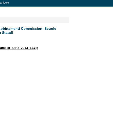
articolo
“ Abbinamenti Commissioni Scuole
e Statali
ami_di_Stato_2013_14.zip