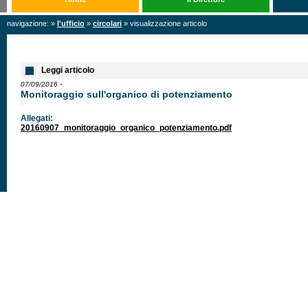
navigazione: »
l'ufficio
»
circolari
» visualizzazione articolo
Leggi articolo
-
07/09/2016
Monitoraggio sull'organico di potenziamento
Allegati:
20160907_monitoraggio_organico_potenziamento.pdf