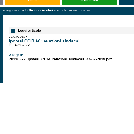
navigazione: »
l'ufficio
»
circolari
» visualizzazione articolo
Leggi articolo
-
22/03/2019
Ipotesi CCIR â€“ relazioni sindacali
Ufficio IV
Allegati:
20190322_Ipotesi_CCIR_relazioni_sindacali_22-02-2019.pdf