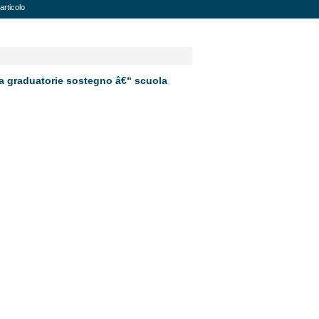
articolo
ca graduatorie sostegno â€“ scuola