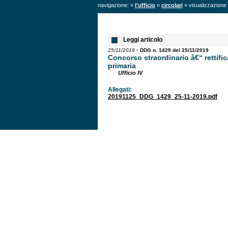
navigazione: »
l'ufficio
»
circolari
» visualizzazione 
Leggi articolo
-
25/11/2019
DDG n. 1429 del 25/11/2019
Concorso straordinario â€“ rettifi
primaria
Ufficio IV
Allegati:
20191125_DDG_1429_25-11-2019.pdf