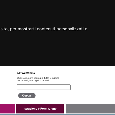
sito, per mostrarti contenuti personalizzati e
Cerca nel sito
Questo motore ricerca in tutte le pagine
documenti, immagini e articoli
Istruzione e Formazione