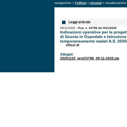
navigazione: »
l'ufficio
»
circolari
» visualizzazione 
Leggi articolo
-
09/11/2020
Prot. n. 33798 del 9/11/2020
Indicazioni operative per la proge
di Scuola in Ospedale e Istruzione
temporaneamente malati A.S. 2020
Ufficio III
Allegati:
20201110_prot33798_09-11-2020.zip