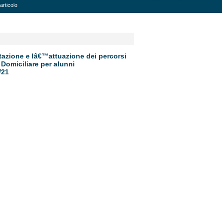
articolo
ttazione e lâ€™attuazione dei percorsi
 Domiciliare per alunni
/21