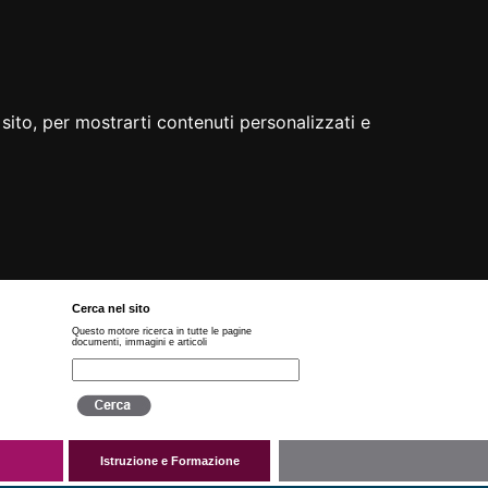
sito, per mostrarti contenuti personalizzati e
Cerca nel sito
Questo motore ricerca in tutte le pagine
documenti, immagini e articoli
Istruzione e Formazione