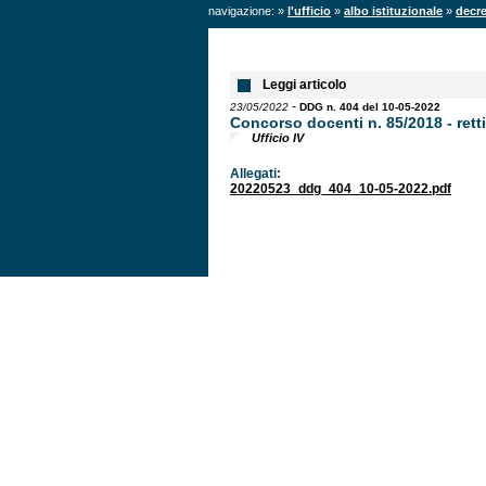
navigazione: »
l'ufficio
»
albo istituzionale
»
decre
Leggi articolo
-
23/05/2022
DDG n. 404 del 10-05-2022
Concorso docenti n. 85/2018 - retti
Ufficio IV
Allegati:
20220523_ddg_404_10-05-2022.pdf