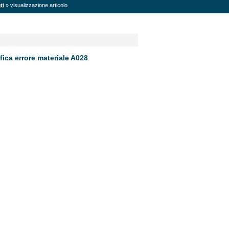
ti
» visualizzazione articolo
fica errore materiale A028