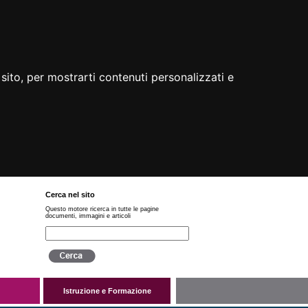
sito, per mostrarti contenuti personalizzati e
Cerca nel sito
Questo motore ricerca in tutte le pagine
documenti, immagini e articoli
Istruzione e Formazione