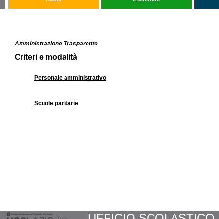
navigazione: »
amministrazione trasparente
»
sovvenzioni, contributi, sussidi, vant
Amministrazione Trasparente
Criteri e modalità
Personale amministrativo
Scuole paritarie
UFFICIO SCOLASTICO RE