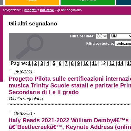
navigazione: »
progetti
»
iniziative
» gli altri segnalano
Gli altri segnalano
Filtra per data:
Filtra per autore:
Pagine:
1
|
2
|
3
|
4
|
5
|
6
|
7
|
8
|
9
|
10
|
11
| 12 |
13
|
14
|
1
-
18/10/2021
Progetto Pilota sulle certificazioni internazi
musica Trinity Scuole statali e paritarie Pri
Secondarie di I e II grado
Gli altri segnalano
-
18/10/2021
Italy Reads 2021-2022 William Dembyâ€™s
â€˜Beetlecreekâ€™, Keynote Address (onlin