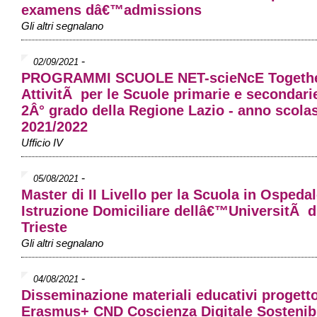
examens dâ€™admissions
Gli altri segnalano
-
02/09/2021
PROGRAMMI SCUOLE NET-scieNcE Togethe
AttivitÃ per le Scuole primarie e secondarie
2Â° grado della Regione Lazio - anno scola
2021/2022
Ufficio IV
-
05/08/2021
Master di II Livello per la Scuola in Ospeda
Istruzione Domiciliare dellâ€™UniversitÃ d
Trieste
Gli altri segnalano
-
04/08/2021
Disseminazione materiali educativi progett
Erasmus+ CND Coscienza Digitale Sostenib