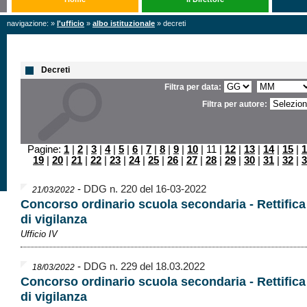
navigazione: »
l'ufficio
»
albo istituzionale
» decreti
Decreti
Filtra per data:
Filtra per autore:
Pagine:
1
|
2
|
3
|
4
|
5
|
6
|
7
|
8
|
9
|
10
| 11 |
12
|
13
|
14
|
15
|
1
19
|
20
|
21
|
22
|
23
|
24
|
25
|
26
|
27
|
28
|
29
|
30
|
31
|
32
|
3
-
DDG n. 220 del 16-03-2022
21/03/2022
Concorso ordinario scuola secondaria - Rettifica
di vigilanza
Ufficio IV
-
DDG n. 229 del 18.03.2022
18/03/2022
Concorso ordinario scuola secondaria - Rettifica
di vigilanza