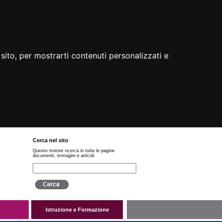
sito, per mostrarti contenuti personalizzati e
Cerca nel sito
Questo motore ricerca in tutte le pagine
documenti, immagini e articoli
Istruzione e Formazione