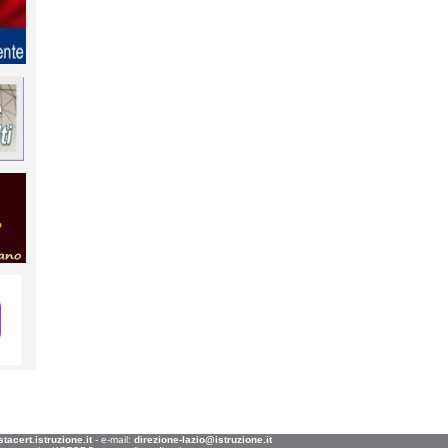
acert.istruzione.it
- e-mail:
direzione-lazio@istruzione.it