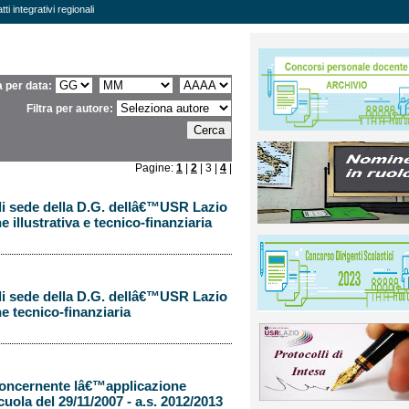
ti integrativi regionali
ra per data:
Filtra per autore:
Pagine:
1
|
2
| 3 |
4
|
di sede della D.G. dellâ€™USR Lazio
 illustrativa e tecnico-finanziaria
di sede della D.G. dellâ€™USR Lazio
e tecnico-finanziaria
concernente lâ€™applicazione
ola del 29/11/2007 - a.s. 2012/2013