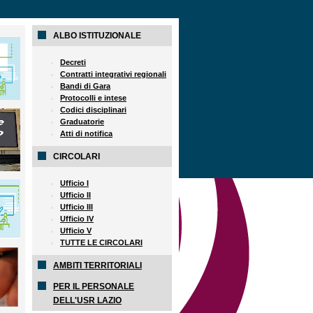
ALBO ISTITUZIONALE
Decreti
Contratti integrativi regionali
Bandi di Gara
Protocolli e intese
Codici disciplinari
Graduatorie
Atti di notifica
CIRCOLARI
Ufficio I
Ufficio II
Ufficio III
Ufficio IV
Ufficio V
TUTTE LE CIRCOLARI
AMBITI TERRITORIALI
PER IL PERSONALE
DELL'USR LAZIO