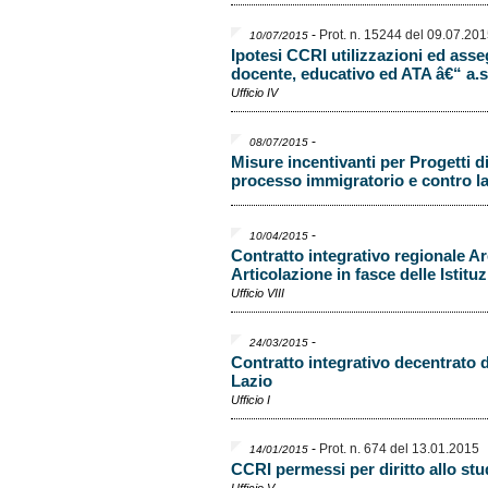
-
Prot. n. 15244 del 09.07.20
10/07/2015
Ipotesi CCRI utilizzazioni ed ass
docente, educativo ed ATA â€“ a.s
Ufficio IV
-
08/07/2015
Misure incentivanti per Progetti di
processo immigratorio e contro la
-
10/04/2015
Contratto integrativo regionale A
Articolazione in fasce delle Istitu
Ufficio VIII
-
24/03/2015
Contratto integrativo decentrato 
Lazio
Ufficio I
-
Prot. n. 674 del 13.01.2015
14/01/2015
CCRI permessi per diritto allo stu