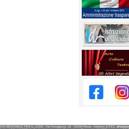
O REGIONALE PER IL LAZIO - Via Frangipane, 41 - 00184 Roma - Indirizzo di PEC:
drla@post