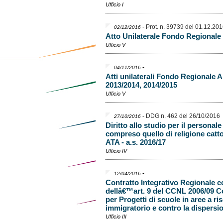
Ufficio I
-
Prot. n. 39739 del 01.12.20
02/12/2016
Atto Unilaterale Fondo Regionale D
Ufficio V
-
04/11/2016
Atti unilaterali Fondo Regionale A
2013/2014, 2014/2015
Ufficio V
-
DDG n. 462 del 26/10/2016
27/10/2016
Diritto allo studio per il personal
compreso quello di religione catto
ATA - a.s. 2016/17
Ufficio IV
-
12/04/2016
Contratto Integrativo Regionale 
dellâ€™art. 9 del CCNL 2006/09 C
per Progetti di scuole in aree a r
immigratorio e contro la dispersio
Ufficio III