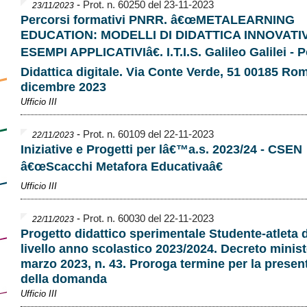
-
Prot. n. 60250 del 23-11-2023
23/11/2023
Percorsi formativi PNRR. â€œMETALEARNING
EDUCATION: MODELLI DI DIDATTICA INNOVATIV
ESEMPI APPLICATIVIâ€. I.T.I.S. Galileo Galilei - 
Didattica digitale. Via Conte Verde, 51 00185 Ro
dicembre 2023
Ufficio III
-
Prot. n. 60109 del 22-11-2023
22/11/2023
Iniziative e Progetti per lâ€™a.s. 2023/24 - CSEN
â€œScacchi Metafora Educativaâ€
Ufficio III
-
Prot. n. 60030 del 22-11-2023
22/11/2023
Progetto didattico sperimentale Studente-atleta d
livello anno scolastico 2023/2024. Decreto minist
marzo 2023, n. 43. Proroga termine per la presen
della domanda
Ufficio III