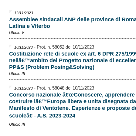
-
13/11/2023
Assemblee sindacali ANP delle province di Roma/
Latina e Viterbo
Ufficio V
-
Prot. n. 58052 del 10/11/2023
10/11/2023
Costituzione rete di scuole ex art. 6 DPR 275/199
nellâ€™ambito del Progetto nazionale di eccelle
PP&S (Problem Posing&Solving)
Ufficio III
-
Prot. n. 58048 del 10/11/2023
10/11/2023
Concorso nazionale â€œConoscere, apprendere
costruire lâ€™Europa libera e unita disegnata da
Manifesto di Ventotene. Esperienze e proposte de
scuoleâ€ - A.S. 2023-2024
Ufficio III