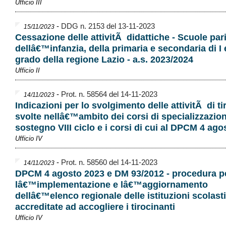
Ufficio III
-
DDG n. 2153 del 13-11-2023
15/11/2023
Cessazione delle attivitÃ didattiche - Scuole pari
dellâ€™infanzia, della primaria e secondaria di I e
grado della regione Lazio - a.s. 2023/2024
Ufficio II
-
Prot. n. 58564 del 14-11-2023
14/11/2023
Indicazioni per lo svolgimento delle attivitÃ di ti
svolte nellâ€™ambito dei corsi di specializzazion
sostegno VIII ciclo e i corsi di cui al DPCM 4 ag
Ufficio IV
-
Prot. n. 58560 del 14-11-2023
14/11/2023
DPCM 4 agosto 2023 e DM 93/2012 - procedura p
lâ€™implementazione e lâ€™aggiornamento
dellâ€™elenco regionale delle istituzioni scolast
accreditate ad accogliere i tirocinanti
Ufficio IV