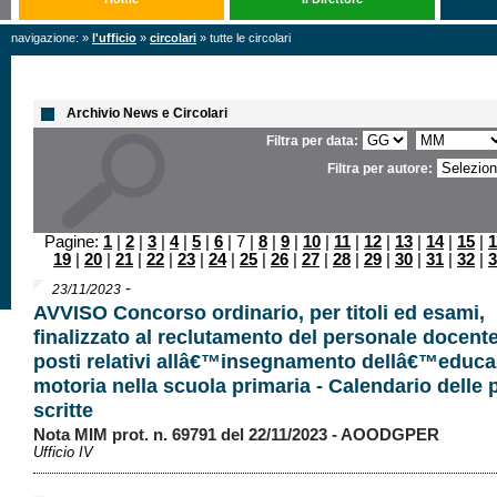
navigazione: »
l'ufficio
»
circolari
» tutte le circolari
Archivio News e Circolari
Filtra per data:
Filtra per autore:
Pagine:
1
|
2
|
3
|
4
|
5
|
6
| 7 |
8
|
9
|
10
|
11
|
12
|
13
|
14
|
15
|
1
19
|
20
|
21
|
22
|
23
|
24
|
25
|
26
|
27
|
28
|
29
|
30
|
31
|
32
|
3
-
23/11/2023
AVVISO Concorso ordinario, per titoli ed esami,
finalizzato al reclutamento del personale docente
posti relativi allâ€™insegnamento dellâ€™educa
motoria nella scuola primaria - Calendario delle 
scritte
Nota MIM prot. n. 69791 del 22/11/2023 - AOODGPER
Ufficio IV