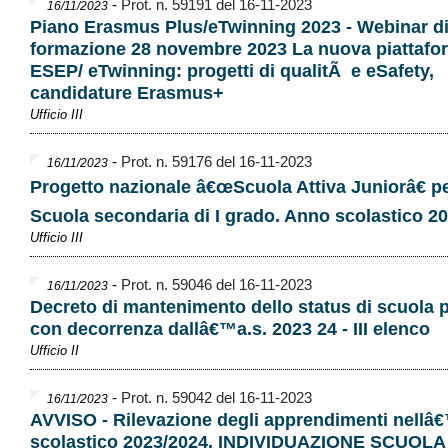
-
Prot. n. 59191 del 16-11-2023
16/11/2023
Piano Erasmus Plus/eTwinning 2023 - Webinar d
formazione 28 novembre 2023 La nuova piattafo
ESEP/ eTwinning: progetti di qualitÃ e eSafety,
candidature Erasmus+
Ufficio III
-
Prot. n. 59176 del 16-11-2023
16/11/2023
Progetto nazionale â€œScuola Attiva Juniorâ€ pe
Scuola secondaria di I grado. Anno scolastico 2
Ufficio III
-
Prot. n. 59046 del 16-11-2023
16/11/2023
Decreto di mantenimento dello status di scuola p
con decorrenza dallâ€™a.s. 2023 24 - III elenco
Ufficio II
-
Prot. n. 59042 del 16-11-2023
16/11/2023
AVVISO - Rilevazione degli apprendimenti nell
scolastico 2023/2024. INDIVIDUAZIONE SCUOL