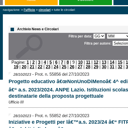
navigazione: »
l'ufficio
»
circolari
» tutte le circolari
Archivio News e Circolari
Filtra per data:
Filtra per autore:
Pagine:
1
|
2
|
3
|
4
|
5
|
6
|
7
|
8
| 9 |
10
|
11
|
12
|
13
|
14
|
15
|
1
19
|
20
|
21
|
22
|
23
|
24
|
25
|
26
|
27
|
28
|
29
|
30
|
31
|
32
|
3
-
Prot. n. 55856 del 27/10/2023
28/10/2023
Progetto educativo â€œNonUnoDiMenoâ€ 4^ edi
â€“ a.s. 2023/2024. ANPE Lazio. Istituzioni scola
destinatarie della proposta progettuale
Ufficio III
-
Prot. n. 55852 del 27/10/2023
28/10/2023
Iniziative e Progetti per lâ€™a.s. 2023/24 â€“ FIT