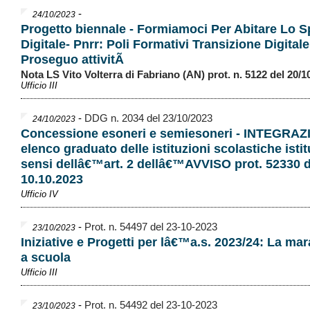
-
24/10/2023
Progetto biennale - Formiamoci Per Abitare Lo S
Digitale- Pnrr: Poli Formativi Transizione Digitale
Proseguo attivitÃ
Nota LS Vito Volterra di Fabriano (AN) prot. n. 5122 del 20/1
Ufficio III
-
DDG n. 2034 del 23/10/2023
24/10/2023
Concessione esoneri e semiesoneri - INTEGRA
elenco graduato delle istituzioni scolastiche istit
sensi dellâ€™art. 2 dellâ€™AVVISO prot. 52330 d
10.10.2023
Ufficio IV
-
Prot. n. 54497 del 23-10-2023
23/10/2023
Iniziative e Progetti per lâ€™a.s. 2023/24: La ma
a scuola
Ufficio III
-
Prot. n. 54492 del 23-10-2023
23/10/2023