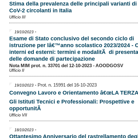
Stima della prevalenza delle principali varianti d
CoV-2 circolanti in Italia
Ufficio III
-
19/10/2023
Esame di Stato conclusivo del secondo ciclo di
istruzione per lâ€™anno scolastico 2023/2024 - 
interni ed esterni: termini e modalitÃ di present
delle domande di partecipazione
Nota MIM prot. n. 33701 del 12-10-2023 - AOODGOSV
Ufficio II
-
Prot. n. 15991 del 16-10-2023
19/10/2023
Convegno Lavoro e Orientamento â€œLA TERZA 
Gli Istituti Tecnici e Professionali: Prospettive e
opportunitÃ
Ufficio VII
-
18/10/2023
Ottantesimo Anniversario del rastrellamento degl