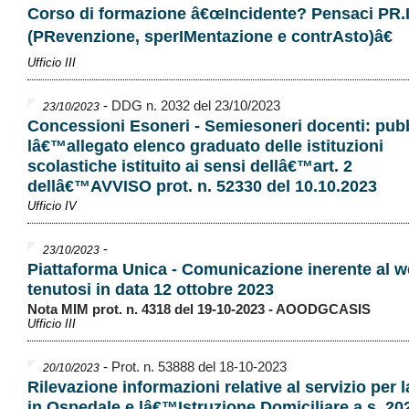
Corso di formazione â€œIncidente? Pensaci PR.
(PRevenzione, sperIMentazione e contrAsto)â€
Ufficio III
-
DDG n. 2032 del 23/10/2023
23/10/2023
Concessioni Esoneri - Semiesoneri docenti: pub
lâ€™allegato elenco graduato delle istituzioni
scolastiche istituito ai sensi dellâ€™art. 2
dellâ€™AVVISO prot. n. 52330 del 10.10.2023
Ufficio IV
-
23/10/2023
Piattaforma Unica - Comunicazione inerente al w
tenutosi in data 12 ottobre 2023
Nota MIM prot. n. 4318 del 19-10-2023 - AOODGCASIS
Ufficio III
-
Prot. n. 53888 del 18-10-2023
20/10/2023
Rilevazione informazioni relative al servizio per 
in Ospedale e lâ€™Istruzione Domiciliare a.s. 20