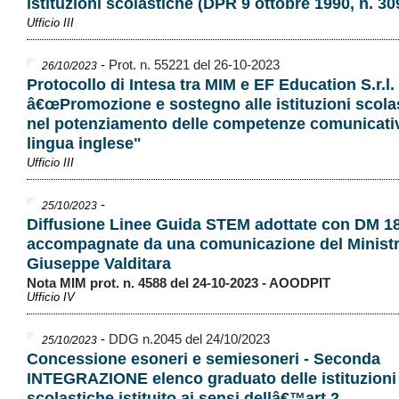
istituzioni scolastiche (DPR 9 ottobre 1990, n. 30
Ufficio III
-
Prot. n. 55221 del 26-10-2023
26/10/2023
Protocollo di Intesa tra MIM e EF Education S.r.l.
â€œPromozione e sostegno alle istituzioni scola
nel potenziamento delle competenze comunicativ
lingua inglese"
Ufficio III
-
25/10/2023
Diffusione Linee Guida STEM adottate con DM 18
accompagnate da una comunicazione del Ministr
Giuseppe Valditara
Nota MIM prot. n. 4588 del 24-10-2023 - AOODPIT
Ufficio IV
-
DDG n.2045 del 24/10/2023
25/10/2023
Concessione esoneri e semiesoneri - Seconda
INTEGRAZIONE elenco graduato delle istituzioni
scolastiche istituito ai sensi dellâ€™art.2