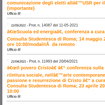
comunicazione degli eletti allâ€™USR per il
(importante)
Ufficio III
-
Prot. n. 14087 del 11-05-2021
11/05/2021
â€œScuola ed energiaâ€, conferenza a cura
Consulta Studentesca di Roma; 14 maggio 
ore 10:00/modalitÃ da remoto
Ufficio III
-
Prot. n. 11993 del 20/04/2021
21/04/2021
â€œIl povero Cristoâ€ â€“ conferenza sulla
rilettura sociale, nellâ€™arte contemporane
passione e resurrezione di Cristo â€“ a cura
Consulta Studentesca di Roma; 23 aprile 20
10:00
Ufficio III