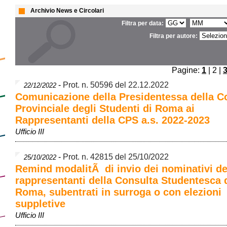
Archivio News e Circolari
Filtra per data:
Filtra per autore:
Pagine:
1
| 2 |
-
Prot. n. 50596 del 22.12.2022
22/12/2022
Comunicazione della Presidentessa della C
Provinciale degli Studenti di Roma ai
Rappresentanti della CPS a.s. 2022-2023
Ufficio III
-
Prot. n. 42815 del 25/10/2022
25/10/2022
Remind modalitÃ di invio dei nominativi de
rappresentanti della Consulta Studentesca 
Roma, subentrati in surroga o con elezioni
suppletive
Ufficio III