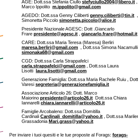
AGE: Dott.ssa Stefania Ciullo
stefyciullo2004@libero.it
,
Marco Ippolito
m.ippolito@gmail.com
AGEDO: Dott.ssa Genny Ciliberti
genny.ciliberti@tin.it
,
Simonetta Piccolo
simonetta.piccolo@alice.it
Presidente Nazionale AGESC: Dott .Giancarlo
Frare
presidente@agesc.it
,
giancarlo.frare@hotmail.it
CARE: Dott.ssa Maria Teresa (Maresa) Berliri
maresa.berliri@gmail.com
, Dott.ssa Simona Nacamulli
simonaka68@gmail.com
CGD: Dott.ssa Carla Strappafelci
carla.strappafelci@gmail.com
, Dott.ssa Laura
Lisotti
laura.lisotti@gmail.com
Generazione Famiglia: Dott.ssa Maria Rachele Ruiu , Dott
Varesi
segreteria@generazionefamiglia.it
Associazione Articolo 26: Dott. Marco
Maiorino
presidente@articolo26.it
Dott.ssa Chiara
Iannarelli
chiara.iannarelli@articolo26.it
Famiglie Arcobaleno: Dott.ssa Domitilla
Cardinali
Cardinali_domitilla@yahoo.it
, Dott.ssa Marile
Grassadonia
Mari.grass@yahoo.it
Per inviare i tuoi quesiti e le tue proposte al Forags:
forags-