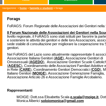
navigazione: »
home
»
famiglie e studenti
» forags
Forags
FoRAGS: Forum Regionale delle Associazioni dei Genitori nella
Il Forum Nazionale delle Associazioni dei Genitori nella Scu
livello regionale, il FoRAGS sono stati istituiti per favorire la par
e sostenere le attività dei genitori e delle loro Associazioni, ass
sede stabile di consultazione per migliorare la cooperazione tra 
genitori.
Nel FoRAGS del Lazio sono attualmente rappresentate 6 associa
Associazione Italiana Genitori (
AGE
), Associazione Genitori di
Omosessuali (
AGEDO
), Associazione Genitori Scuole Cattolic
(
AGESC
), Coordinamento delle Associazioni Familiari Adottive e 
in Rete (
CARE
), Coordinamento Genitori Democratici (
CGD
), 
Italiano Genitori (
MOIGE
), Associazione Generazione Famiglia,
Associazione Articolo 26 e Associazione Famiglie Arcobaleno.
Rappresentanti
MOIGE: Dott.ssa Elisabetta Scala
e.scala@moige.it
, Dot
Monica Alberici
soloiomonica@gmail.com