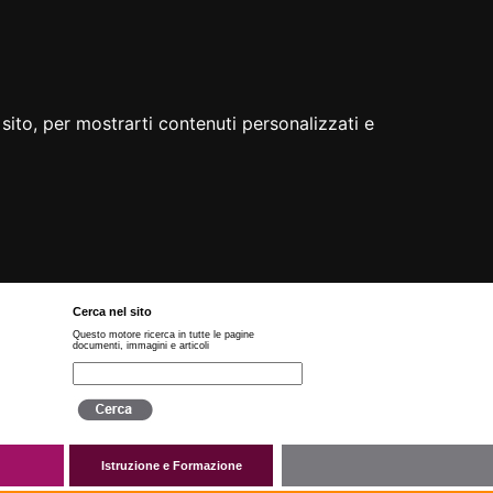
sito, per mostrarti contenuti personalizzati e
Cerca nel sito
Questo motore ricerca in tutte le pagine
documenti, immagini e articoli
Istruzione e Formazione