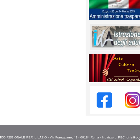
O REGIONALE PER IL LAZIO - Via Frangipane, 41 - 00184 Roma - Indirizzo di PEC:
drla@post