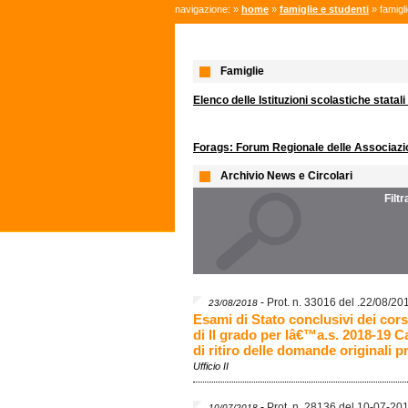
navigazione: »
home
»
famiglie e studenti
» famigl
Famiglie
Elenco delle Istituzioni scolastiche statali
Forags: Forum Regionale delle Associazion
Archivio News e Circolari
Filt
-
Prot. n. 33016 del .22/08/20
23/08/2018
Esami di Stato conclusivi dei cors
di II grado per lâ€™a.s. 2018-19 Ca
di ritiro delle domande originali p
Ufficio II
-
Prot. n. 28136 del 10-07-20
10/07/2018