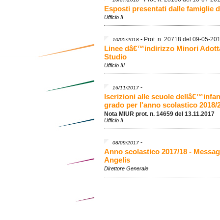
Esposti presentati dalle famiglie de
Ufficio II
-
Prot. n. 20718 del 09-05-20
10/05/2018
Linee dâ€™indirizzo Minori Adottat
Studio
Ufficio III
-
16/11/2017
Iscrizioni alle scuole dellâ€™infan
grado per l'anno scolastico 2018/
Nota MIUR prot. n. 14659 del 13.11.2017
Ufficio II
-
08/09/2017
Anno scolastico 2017/18 - Messag
Angelis
Direttore Generale