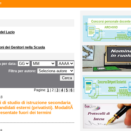
ie
 del Lazio
i dei Genitori nella Scuola
ra per data:
Filtra per autore:
Pagine:
1
| 2 |
3
|
4
|
5
|
6
|
18
i di studio di istruzione secondaria
ndidati esterni (privatisti). ModalitÃ
resentate fuori dei termini
18