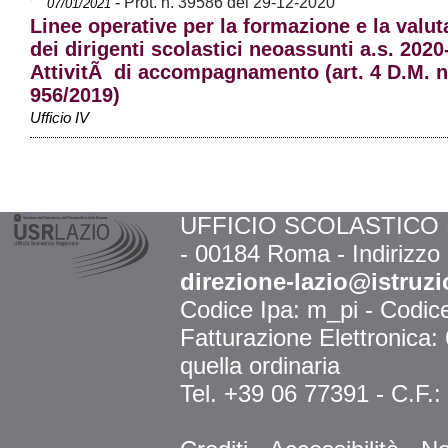
-
Prot. n. 39586 del 29-12-2020
07/01/2021
Linee operative per la formazione e la valut
dei dirigenti scolastici neoassunti a.s. 2020
AttivitÃ di accompagnamento (art. 4 D.M. n
956/2019)
Ufficio IV
UFFICIO SCOLASTICO RE
- 00184 Roma - Indirizzo
direzione-lazio@istruzi
Codice Ipa: m_pi - Codi
Fatturazione Elettronica
quella ordinaria
Tel. +39 06 77391 - C.F.