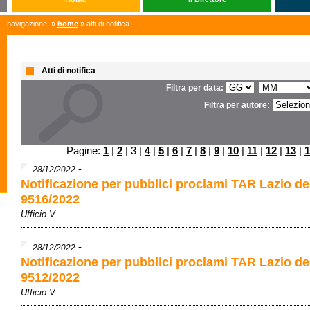
navigazione: »
home
» atti di notifica
Atti di notifica
Filtra per data:
Filtra per autore:
Pagine:
1
|
2
| 3 |
4
|
5
|
6
|
7
|
8
|
9
|
10
|
11
|
12
|
13
|
1
-
28/12/2022
Notificazione per pubblici proclami TAR Lazio de
9516/2022
Ufficio V
-
28/12/2022
Notificazione per pubblici proclami TAR Lazio de
9512/2022
Ufficio V