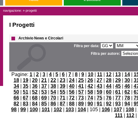
navigazione: » progetti
I Progetti
Archivio News e Circolari
Filtra per data:
Filtra per autore:
Pagine:
1
|
2
|
3
|
4
|
5
|
6
|
7
|
8
|
9
|
10
|
11
|
12
|
13
|
14
|
1
18
|
19
|
20
|
21
|
22
|
23
|
24
|
25
|
26
|
27
|
28
|
29
|
30
|
3
34
|
35
|
36
|
37
|
38
|
39
|
40
|
41
|
42
|
43
|
44
|
45
|
46
|
4
50
|
51
|
52
|
53
|
54
|
55
|
56
|
57
|
58
|
59
|
60
|
61
|
62
|
6
66
|
67
|
68
|
69
|
70
|
71
|
72
|
73
|
74
|
75
|
76
|
77
|
78
|
7
82
|
83
|
84
|
85
|
86
|
87
|
88
|
89
|
90
|
91
|
92
|
93
|
94
|
9
98
|
99
|
100
|
101
|
102
|
103
|
104
| 105 |
106
|
107
|
108
|
111
|
112
|