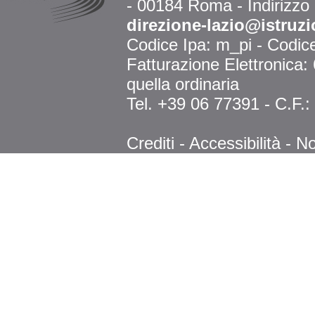
- 00184 Roma - Indirizzo
direzione-lazio@istruzi
Codice Ipa: m_pi - Codi
Fatturazione Elettronica
quella ordinaria
Tel. +39 06 77391 - C.F.
Crediti
-
Accessibilità
-
No