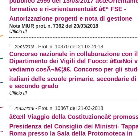
pubblico 2999 del 13/03/2017 â€œOrientam
formativo e ri-orientamentoâ€ â€“ FSE -
Autorizzazione progetti e nota di gestione
Nota MIUR prot. n. 7362 del 20/03/2018
Ufficio III
-
Prot. n. 10370 del 21-03-2018
21/03/2018
Concorso nazionale in collaborazione con il
Dipartimento dei Vigili del Fuoco: â€œNoi v
vediamo cosÃ¬â€¦â€. Concorso per gli stud
italiani delle scuole primarie, secondarie d
e secondo grado
Ufficio III
-
Prot. n. 10367 del 21-03-2018
21/03/2018
â€œIl Viaggio della Costituzioneâ€ promoss
Presidenza del Consiglio dei Ministri- Tapp
Roma presso la Sala della Protomoteca in