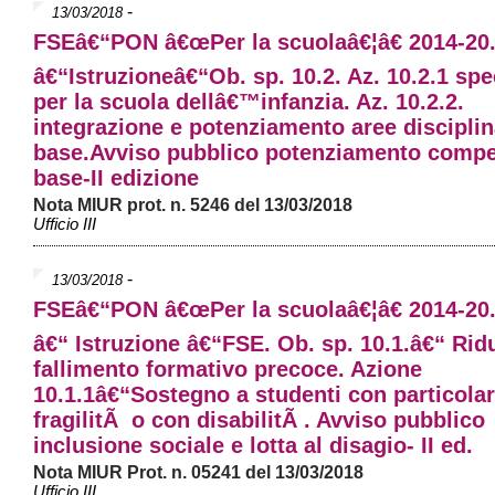
-
13/03/2018
FSEâ€“PON â€œPer la scuolaâ€¦â€ 2014-20.
â€“Istruzioneâ€“Ob. sp. 10.2. Az. 10.2.1 spe
per la scuola dellâ€™infanzia. Az. 10.2.2.
integrazione e potenziamento aree disciplin
base.Avviso pubblico potenziamento comp
base-II edizione
Nota MIUR prot. n. 5246 del 13/03/2018
Ufficio III
-
13/03/2018
FSEâ€“PON â€œPer la scuolaâ€¦â€ 2014-20.
â€“ Istruzione â€“FSE. Ob. sp. 10.1.â€“ Rid
fallimento formativo precoce. Azione
10.1.1â€“Sostegno a studenti con particolar
fragilitÃ o con disabilitÃ . Avviso pubblico
inclusione sociale e lotta al disagio- II ed.
Nota MIUR Prot. n. 05241 del 13/03/2018
Ufficio III