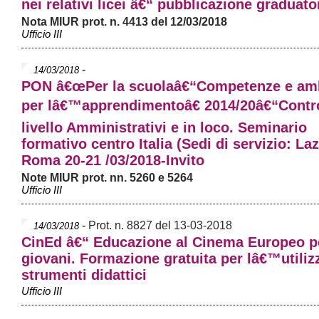
nei relativi licei â€“ pubblicazione graduato
Nota MIUR prot. n. 4413 del 12/03/2018
Ufficio III
-
14/03/2018
PON â€œPer la scuolaâ€“Competenze e amb
per lâ€™apprendimentoâ€ 2014/20â€“Control
livello Amministrativi e in loco. Seminario
formativo centro Italia (Sedi di servizio: Laz
Roma 20-21 /03/2018-Invito
Note MIUR prot. nn. 5260 e 5264
Ufficio III
-
Prot. n. 8827 del 13-03-2018
14/03/2018
CinEd â€“ Educazione al Cinema Europeo pe
giovani. Formazione gratuita per lâ€™utiliz
strumenti didattici
Ufficio III