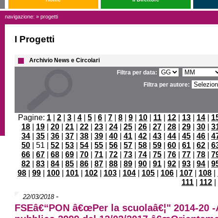
navigazione: » progetti
I Progetti
Archivio News e Circolari
Filtra per data:
Filtra per autore:
Pagine:
1
|
2
|
3
|
4
|
5
|
6
|
7
|
8
|
9
|
10
|
11
|
12
|
13
|
14
|
1
18
|
19
|
20
|
21
|
22
|
23
|
24
|
25
|
26
|
27
|
28
|
29
|
30
|
3
34
|
35
|
36
|
37
|
38
|
39
|
40
|
41
|
42
|
43
|
44
|
45
|
46
|
4
50
| 51 |
52
|
53
|
54
|
55
|
56
|
57
|
58
|
59
|
60
|
61
|
62
|
6
66
|
67
|
68
|
69
|
70
|
71
|
72
|
73
|
74
|
75
|
76
|
77
|
78
|
7
82
|
83
|
84
|
85
|
86
|
87
|
88
|
89
|
90
|
91
|
92
|
93
|
94
|
9
98
|
99
|
100
|
101
|
102
|
103
|
104
|
105
|
106
|
107
|
108
|
111
|
112
|
-
22/03/2018
FSEâ€“PON â€œPer la scuolaâ€¦" 2014-20 -