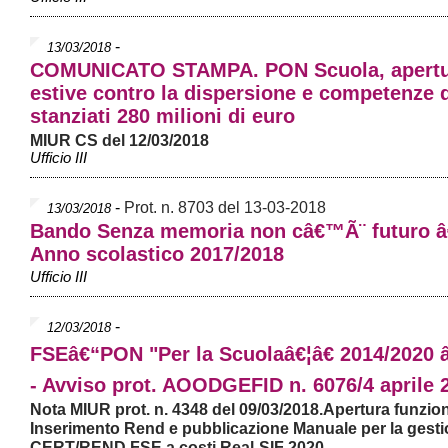
-
13/03/2018
COMUNICATO STAMPA. PON Scuola, apert
estive contro la dispersione e competenze d
stanziati 280 milioni di euro
MIUR CS del 12/03/2018
Ufficio III
-
Prot. n. 8703 del 13-03-2018
13/03/2018
Bando Senza memoria non câ€™Ã¨ futuro â
Anno scolastico 2017/2018
Ufficio III
-
12/03/2018
FSEâ€“PON "Per la Scuolaâ€¦â€ 2014/2020 
- Avviso prot. AOODGEFID n. 6076/4 aprile 
Nota MIUR prot. n. 4348 del 09/03/2018.Apertura funzio
Inserimento Rend e pubblicazione Manuale per la gesti
CERT/REND FSE a costi Real-SIF 2020.