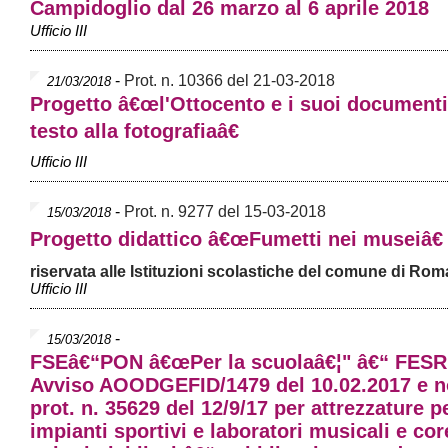
Campidoglio dal 26 marzo al 6 aprile 2018
Ufficio III
-
Prot. n. 10366 del 21-03-2018
21/03/2018
Progetto â€œl'Ottocento e i suoi documenti
testo alla fotografiaâ€
Ufficio III
-
Prot. n. 9277 del 15-03-2018
15/03/2018
Progetto didattico â€œFumetti nei museiâ€
riservata alle Istituzioni scolastiche del comune di Rom
Ufficio III
-
15/03/2018
FSEâ€“PON â€œPer la scuolaâ€¦" â€“ FESR
Avviso AOODGEFID/1479 del 10.02.2017 e n
prot. n. 35629 del 12/9/17 per attrezzature p
impianti sportivi e laboratori musicali e cor