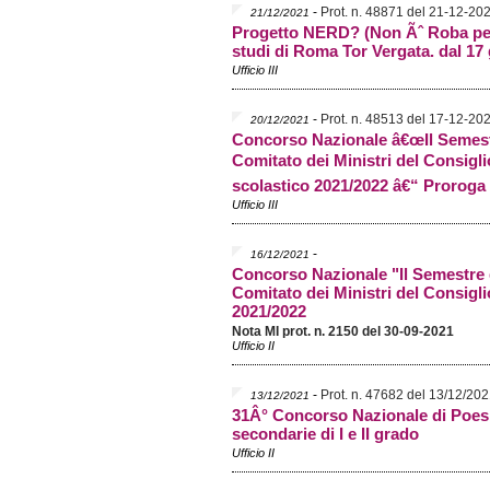
-
Prot. n. 48871 del 21-12-20
21/12/2021
Progetto NERD? (Non Ãˆ Roba per
studi di Roma Tor Vergata. dal 17
Ufficio III
-
Prot. n. 48513 del 17-12-20
20/12/2021
Concorso Nazionale â€œIl Semestr
Comitato dei Ministri del Consig
scolastico 2021/2022 â€“ Proroga 
Ufficio III
-
16/12/2021
Concorso Nazionale "Il Semestre d
Comitato dei Ministri del Consig
2021/2022
Nota MI prot. n. 2150 del 30-09-2021
Ufficio II
-
Prot. n. 47682 del 13/12/20
13/12/2021
31Â° Concorso Nazionale di Poesia 
secondarie di I e II grado
Ufficio II