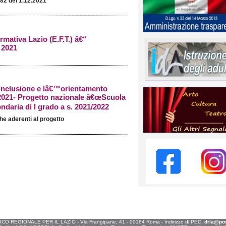
82 del 1.12.2021
mativa Lazio (E.F.T.) â€“
 2021
inclusione e lâ€™orientamento
0/2021- Progetto nazionale â€œScuola
ondaria di I grado a s. 2021/2022
che aderenti al progetto
O REGIONALE PER IL LAZIO - Via Frangipane, 41 - 00184 Roma - Indirizzo di PEC:
drla@post