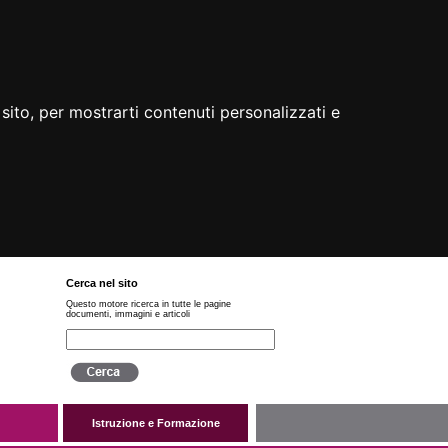
sito, per mostrarti contenuti personalizzati e
Cerca nel sito
Questo motore ricerca in tutte le pagine
documenti, immagini e articoli
Istruzione e Formazione