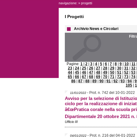
navigazione: » progetti
I Progetti
Archivio News e Circolari
Filt
Pagine:
1
|
2
|
3
|
4
|
5
|
6
|
7
|
8
|
9
|
10
|
11
23
|
24
|
25
|
26
|
27
|
28
|
29
|
30
|
31
|
32
44
|
45
|
46
|
47
|
48
|
49
|
50
|
51
|
52
|
53
65
|
66
|
67
|
68
|
69
|
70
|
71
|
72
|
73
|
74
86
|
87
|
88
|
89
|
90
|
91
|
92
|
93
|
94
|
9
105
|
1
-
Prot. n. 742 del 10-01-2022
11/01/2022
Avviso per la selezione di Istituz
ciclo per la realizzazione di inizi
â€œPratica corale nella scuola pri
Dipartimentale 20 ottobre 2021 n.
Ufficio III
-
Prot. n. 216 del 04-01-2022
04/01/2022