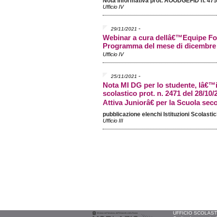
Nota informativa prot. AOODGEFID n. 475
Ufficio IV
-
29/11/2021
Webinar a cura dellâ€™Equipe For
Programma del mese di dicembre
Ufficio IV
-
25/11/2021
Nota MI DG per lo studente, lâ€™
scolastico prot. n. 2471 del 28/1
Attiva Juniorâ€ per la Scuola sec
pubblicazione elenchi Istituzioni Scolasti
Ufficio III
UFFICIO SCOLASTIC