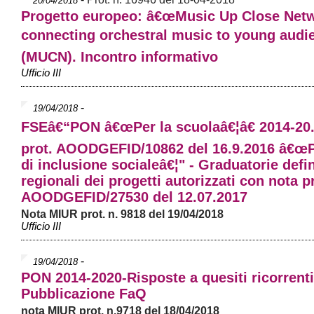
20/04/2018
Progetto europeo: â€œMusic Up Close Net
connecting orchestral music to young audi
(MUCN). Incontro informativo
Ufficio III
-
19/04/2018
FSEâ€“PON â€œPer la scuolaâ€¦â€ 2014-20.
prot. AOODGEFID/10862 del 16.9.2016 â€œP
di inclusione socialeâ€¦" - Graduatorie defin
regionali dei progetti autorizzati con nota p
AOODGEFID/27530 del 12.07.2017
Nota MIUR prot. n. 9818 del 19/04/2018
Ufficio III
-
19/04/2018
PON 2014-2020-Risposte a quesiti ricorrenti
Pubblicazione FaQ
nota MIUR prot. n.9718 del 18/04/2018