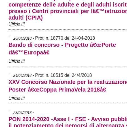
competenze delle adulte e degli adulti iscrit
presso i Centri provinciali per lâ€™istruzio
adulti (CPIA)
Ufficio III
-
Prot. n. 18770 del 24-04-2018
26/04/2018
Bando di concorso - Progetto â€œPorte
dâ€™Europaâ€
Ufficio III
-
Prot. n. 18515 del 24/4/2018
24/04/2018
XXV Concorso Nazionale per la realizzazion
Poster â€œCoppa PrimaVela 2018â€
Ufficio III
-
23/04/2018
PON 2014-2020 -Asse I - FSE - Avviso pubbl
il potenziamento dei percorsi di alternanza 