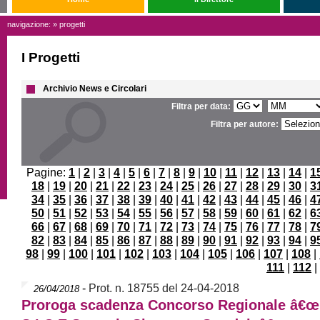
navigazione: » progetti
I Progetti
Archivio News e Circolari
Filtra per data:
Filtra per autore:
Pagine:
1
|
2
|
3
|
4
|
5
|
6
|
7
|
8
|
9
|
10
|
11
|
12
|
13
|
14
|
1
18
|
19
|
20
|
21
|
22
|
23
|
24
|
25
|
26
|
27
|
28
|
29
|
30
|
3
34
|
35
|
36
|
37
|
38
|
39
|
40
|
41
|
42
|
43
|
44
|
45
|
46
|
4
50
|
51
|
52
|
53
|
54
|
55
|
56
|
57
|
58
|
59
|
60
|
61
|
62
|
6
66
|
67
|
68
|
69
|
70
|
71
|
72
|
73
|
74
|
75
|
76
|
77
|
78
|
7
82
|
83
|
84
|
85
|
86
|
87
|
88
|
89
|
90
|
91
|
92
|
93
|
94
|
9
98
|
99
|
100
|
101
|
102
|
103
|
104
|
105
|
106
|
107
|
108
|
111
|
112
|
-
Prot. n. 18755 del 24-04-2018
26/04/2018
Proroga scadenza Concorso Regionale â€