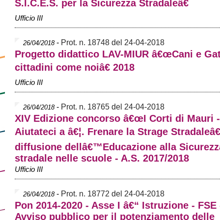
S.I.C.E.S. per la Sicurezza Stradaleâ€
Ufficio III
-
Prot. n. 18748 del 24-04-2018
26/04/2018
Progetto didattico LAV-MIUR â€œCani e Gat
cittadini come noiâ€ 2018
Ufficio III
-
Prot. n. 18765 del 24-04-2018
26/04/2018
XIV Edizione concorso â€œI Corti di Mauri -
Aiutateci a â€¦. Frenare la Strage Stradaleâ€
diffusione dellâ€™Educazione alla Sicurezz
stradale nelle scuole - A.S. 2017/2018
Ufficio III
-
Prot. n. 18772 del 24-04-2018
26/04/2018
Pon 2014-2020 - Asse I â€“ Istruzione - FSE 
Avviso pubblico per il potenziamento delle