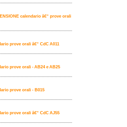
NSIONE calendario â€“ prove orali
ario prove orali â€“ CdC A011
ario prove orali - AB24 e AB25
rio prove orali - B015
ario prove orali â€“ CdC AJ55