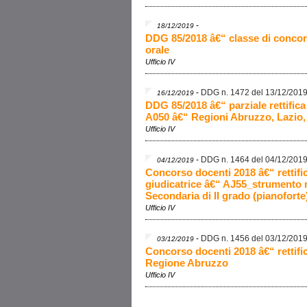
-
18/12/2019
DDG 85/2018 â€“ classe di conco
orale
Ufficio IV
-
DDG n. 1472 del 13/12/201
16/12/2019
DDG 85/2018 â€“ parziale rettific
A050 â€“ Regioni Abruzzo, Lazio
Ufficio IV
-
DDG n. 1464 del 04/12/201
04/12/2019
Concorso docenti 2018 â€“ retti
giudicatrice â€“ AJ55_strumento mu
Secondaria di II grado (pianoforte
Ufficio IV
-
DDG n. 1456 del 03/12/201
03/12/2019
Concorso docenti 2018 â€“ rettif
Regione Abruzzo
Ufficio IV