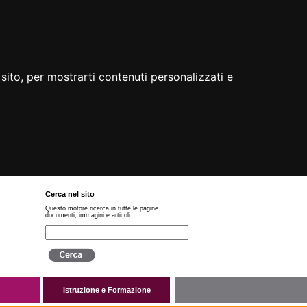
sito, per mostrarti contenuti personalizzati e
Cerca nel sito
Questo motore ricerca in tutte le pagine
documenti, immagini e articoli
Istruzione e Formazione