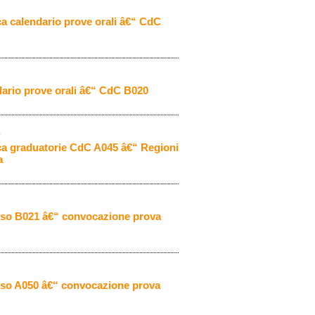
ca calendario prove orali â€“ CdC
ario prove orali â€“ CdC B020
9
ica graduatorie CdC A045 â€“ Regioni
a
rso B021 â€“ convocazione prova
rso A050 â€“ convocazione prova