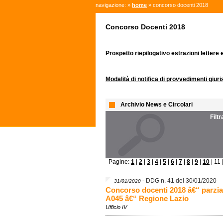
navigazione: »
home
» concorso docenti 2018
Concorso Docenti 2018
Prospetto riepilogativo estrazioni lettere
Modalità di notifica di provvedimenti giuri
Archivio News e Circolari
Filt
Pagine:
1
|
2
|
3
|
4
|
5
|
6
|
7
|
8
|
9
|
10
| 11 
-
DDG n. 41 del 30/01/2020
31/01/2020
Concorso docenti 2018 â€“ parzial
A045 â€“ Regione Lazio
Ufficio IV