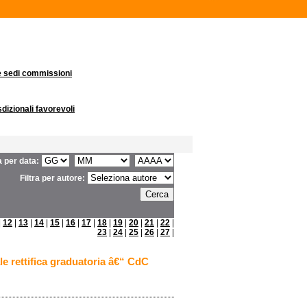
 e sedi commissioni
sdizionali favorevoli
ra per data:
Filtra per autore:
|
12
|
13
|
14
|
15
|
16
|
17
|
18
|
19
|
20
|
21
|
22
|
23
|
24
|
25
|
26
|
27
|
e rettifica graduatoria â€“ CdC