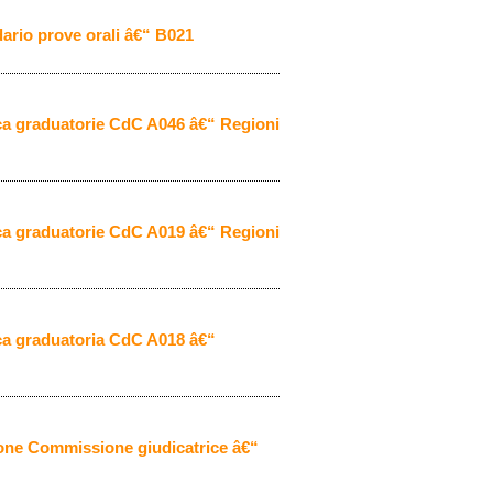
ario prove orali â€“ B021
ica graduatorie CdC A046 â€“ Regioni
ica graduatorie CdC A019 â€“ Regioni
ica graduatoria CdC A018 â€“
one Commissione giudicatrice â€“