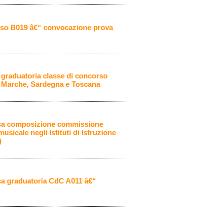
rso B019 â€“ convocazione prova
9
a graduatoria classe di concorso
, Marche, Sardegna e Toscana
9
fica composizione commissione
sicale negli Istituti di Istruzione
)
9
ica graduatoria CdC A011 â€“