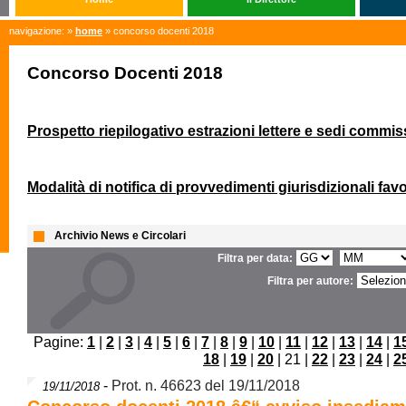
navigazione: »
home
» concorso docenti 2018
Concorso Docenti 2018
Prospetto riepilogativo estrazioni lettere e sedi commis
Modalità di notifica di provvedimenti giurisdizionali fav
Archivio News e Circolari
Filtra per data:
Filtra per autore:
Pagine:
1
|
2
|
3
|
4
|
5
|
6
|
7
|
8
|
9
|
10
|
11
|
12
|
13
|
14
|
1
18
|
19
|
20
| 21 |
22
|
23
|
24
|
2
-
Prot. n. 46623 del 19/11/2018
19/11/2018