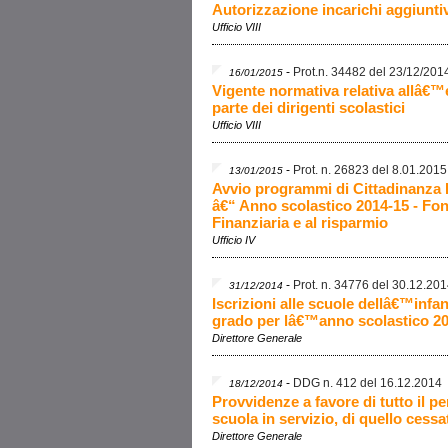
Autorizzazione incarichi aggiuntivi
Ufficio VIII
-
Prot.n. 34482 del 23/12/201
16/01/2015
Vigente normativa relativa allâ€™es
parte dei dirigenti scolastici
Ufficio VIII
-
Prot. n. 26823 del 8.01.2015
13/01/2015
Avvio programmi di Cittadinanza 
â€“ Anno scolastico 2014-15 - F
Finanziaria e al risparmio
Ufficio IV
-
Prot. n. 34776 del 30.12.20
31/12/2014
Iscrizioni alle scuole dellâ€™infan
grado per lâ€™anno scolastico 20
Direttore Generale
-
DDG n. 412 del 16.12.2014
18/12/2014
Provvidenze a favore di tutto il p
scuola in servizio, di quello cessa
Direttore Generale