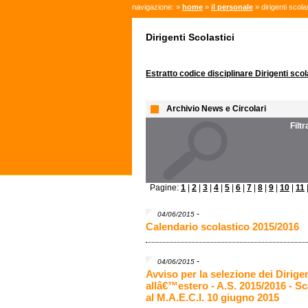
navigazione: »
home
»
il personale
» dirigenti scolas
Dirigenti Scolastici
Estratto codice disciplinare Dirigenti scol
Archivio News e Circolari
Filt
Pagine:
1
|
2
|
3
|
4
|
5
|
6
|
7
|
8
|
9
|
10
|
11
-
04/06/2015
Calendario scolastico 2015/2016
-
04/06/2015
Avviso per la selezione dei Dirigen
allâ€™estero - A.S. 2015/2016 - 
al M.A.E.C.I. 10 giugno 2015