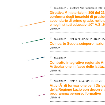
-
Direttiva Ministeriale n. 306
28/05/2015
Direttiva Ministeriale n. 306 del 
conferma degli incarichi di presid
secondarie di primo grado, nelle
e negli istituti educativi â€“ A.S. 
Ufficio IV
-
Prot. n. 9312 del 28.04.2015
29/04/2015
Comparto Scuola sciopero naziona
Ufficio IV
-
10/04/2015
Contratto integrativo regionale A
Articolazione in fasce delle Istitu
Ufficio VIII
-
Prott. n. 4940 del 05.03.201
06/03/2015
AttivitÃ di formazione per i Dirige
della Regione Lazio con decorrenz
programma percorso formativo
Ufficio VI