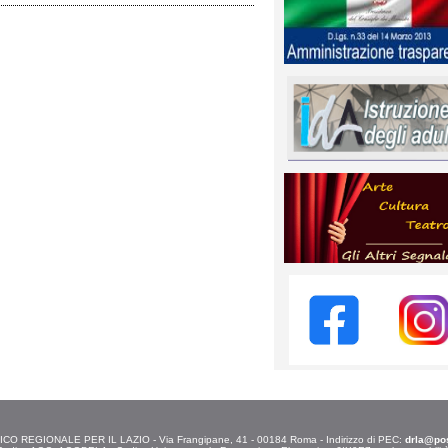
O REGIONALE PER IL LAZIO - Via Frangipane, 41 - 00184 Roma - Indirizzo di PEC:
drla@post