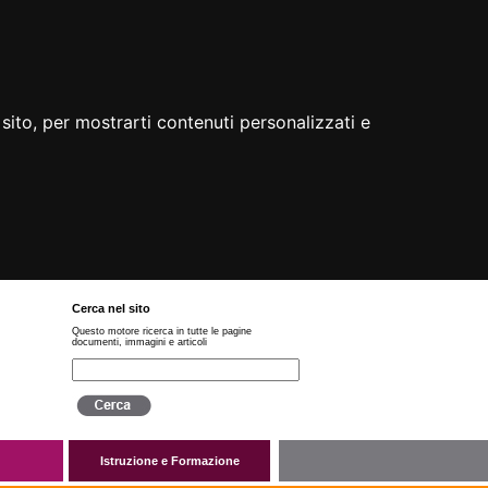
sito, per mostrarti contenuti personalizzati e
Cerca nel sito
Questo motore ricerca in tutte le pagine
documenti, immagini e articoli
Istruzione e Formazione