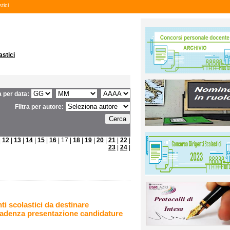
tici
astici
ra per data:
Filtra per autore:
|
12
|
13
|
14
|
15
|
16
| 17 |
18
|
19
|
20
|
21
|
22
|
23
|
24
|
ti scolastici da destinare
Scadenza presentazione candidature