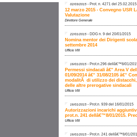
-
Prot. n. 4271 del 25.02.2015
02/03/2015
12 marzo 2015 - Convegno USR La
Valutazione
Direttore Generale
-
DDG n. 9 del 20/01/2015
22/01/2015
Nomina mentor dei Dirigenti scola
settembre 2014
Ufficio VIII
-
Prot.n.296 dellâ€™8/01/201
16/01/2015
Permessi sindacali â€“ Area V del
01/09/2014 â€“ 31/08/2105 â€“ Cont
modalitÃ di utilizzo dei distacch
delle altre prerogative sindacali
Ufficio VIII
-
Prot.n. 939 del 16/01/2015
16/01/2015
Autorizzazioni incarichi aggiuntivi
prot.n. 241 dellâ€™8/01/2015. Pre
Ufficio VIII
-
Prot.n. 241 dellâ€™8/01/20
16/01/2015