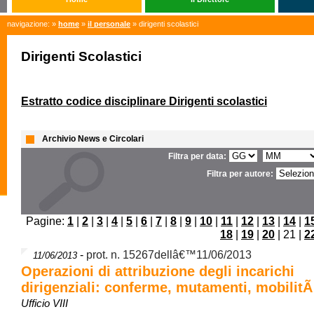
navigazione: »
home
»
il personale
» dirigenti scolastici
Dirigenti Scolastici
Estratto codice disciplinare Dirigenti scolastici
Archivio News e Circolari
Filtra per data:
Filtra per autore:
Pagine:
1
|
2
|
3
|
4
|
5
|
6
|
7
|
8
|
9
|
10
|
11
|
12
|
13
|
14
|
1
18
|
19
|
20
| 21 |
2
-
prot. n. 15267dellâ€™11/06/2013
11/06/2013
Operazioni di attribuzione degli incarichi
dirigenziali: conferme, mutamenti, mobilit
Ufficio VIII