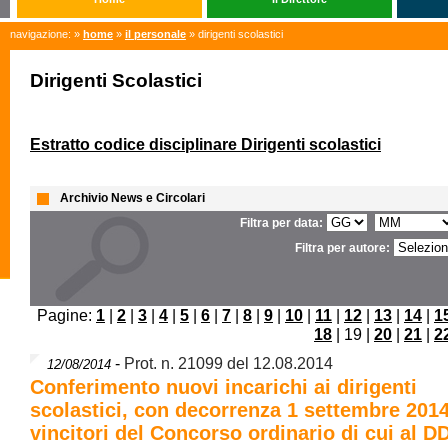
navigazione: »
home
»
il personale
» dirigenti scolastici
Dirigenti Scolastici
Estratto codice disciplinare Dirigenti scolastici
Archivio News e Circolari
Filtra per data:
Filtra per autore:
Pagine:
1
|
2
|
3
|
4
|
5
|
6
|
7
|
8
|
9
|
10
|
11
|
12
|
13
|
14
|
1
18
| 19 |
20
|
21
|
2
-
Prot. n. 21099 del 12.08.2014
12/08/2014
Conferimento nuovi incarichi ai dirigenti
scolastici, con decorrenza 1 settembre 201
vincitori del Concorso ordinario di cui al D