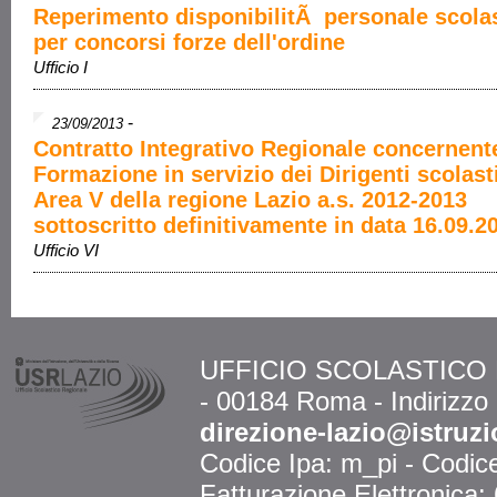
Reperimento disponibilitÃ personale scola
per concorsi forze dell'ordine
Ufficio I
-
23/09/2013
Contratto Integrativo Regionale concernente
Formazione in servizio dei Dirigenti scolasti
Area V della regione Lazio a.s. 2012-2013
sottoscritto definitivamente in data 16.09.2
Ufficio VI
UFFICIO SCOLASTICO RE
- 00184 Roma - Indirizzo
direzione-lazio@istruzi
Codice Ipa: m_pi - Codi
Fatturazione Elettronica