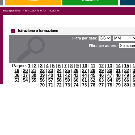
navigazione: » istruzione e formazione
Istruzione e formazione
Filtra per data:
Filtra per autore:
Pagine:
1
|
2
|
3
|
4
|
5
|
6
|
7
|
8
|
9
|
10
|
11
|
12
|
13
|
14
|
15
|
1
19
|
20
|
21
|
22
|
23
|
24
|
25
|
26
|
27
|
28
|
29
|
30
|
31
|
32
|
3
36
|
37
|
38
|
39
|
40
|
41
|
42
|
43
|
44
|
45
|
46
|
47
|
48
|
49
|
5
53
|
54
|
55
|
56
|
57
|
58
|
59
|
60
|
61
|
62
|
63
|
64
|
65
|
66
|
6
70
|
71
|
72
|
73
|
74
|
75
|
76
|
77
|
78
|
79
|
80
| 8