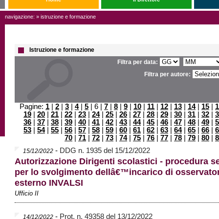
navigazione: » istruzione e formazione
Istruzione e formazione
Filtra per data:
Filtra per autore:
Pagine:
1
|
2
|
3
|
4
|
5
| 6 |
7
|
8
|
9
|
10
|
11
|
12
|
13
|
14
|
15
|
1
19
|
20
|
21
|
22
|
23
|
24
|
25
|
26
|
27
|
28
|
29
|
30
|
31
|
32
|
3
36
|
37
|
38
|
39
|
40
|
41
|
42
|
43
|
44
|
45
|
46
|
47
|
48
|
49
|
5
53
|
54
|
55
|
56
|
57
|
58
|
59
|
60
|
61
|
62
|
63
|
64
|
65
|
66
|
6
70
|
71
|
72
|
73
|
74
|
75
|
76
|
77
|
78
|
79
|
80
|
8
-
DDG n. 1935 del 15/12/2022
15/12/2022
Autorizzazione Dirigenti scolastici - procedura se
per lo svolgimento dellâ€™incarico di osservato
esterno INVALSI
Ufficio II
-
Prot. n. 49358 del 13/12/2022
14/12/2022