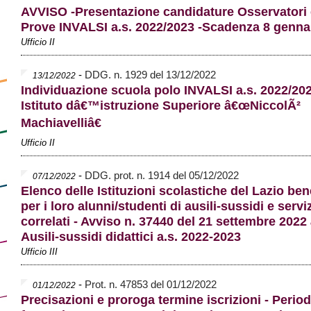
AVVISO -Presentazione candidature Osservatori 
Prove INVALSI a.s. 2022/2023 -Scadenza 8 genna
Ufficio II
-
DDG. n. 1929 del 13/12/2022
13/12/2022
Individuazione scuola polo INVALSI a.s. 2022/202
Istituto dâ€™istruzione Superiore â€œNiccolÃ²
Machiavelliâ€
Ufficio II
-
DDG. prot. n. 1914 del 05/12/2022
07/12/2022
Elenco delle Istituzioni scolastiche del Lazio ben
per i loro alunni/studenti di ausili-sussidi e servi
correlati - Avviso n. 37440 del 21 settembre 2022
Ausili-sussidi didattici a.s. 2022-2023
Ufficio III
-
Prot. n. 47853 del 01/12/2022
01/12/2022
Precisazioni e proroga termine iscrizioni - Period