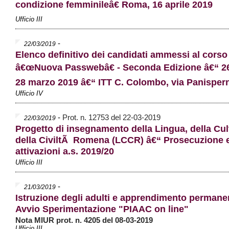
condizione femminileâ€ Roma, 16 aprile 2019
Ufficio III
-
22/03/2019
Elenco definitivo dei candidati ammessi al cors
â€œNuova Passwebâ€ - Seconda Edizione â€“ 26
28 marzo 2019 â€“ ITT C. Colombo, via Panispern
Ufficio IV
-
Prot. n. 12753 del 22-03-2019
22/03/2019
Progetto di insegnamento della Lingua, della Cul
della CiviltÃ Romena (LCCR) â€“ Prosecuzione 
attivazioni a.s. 2019/20
Ufficio III
-
21/03/2019
Istruzione degli adulti e apprendimento permane
Avvio Sperimentazione "PIAAC on line"
Nota MIUR prot. n. 4205 del 08-03-2019
Ufficio III