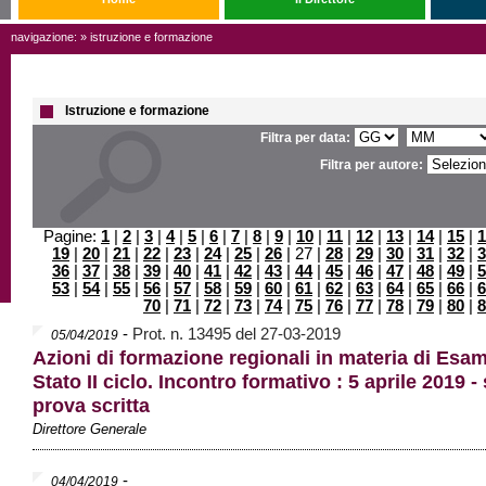
navigazione: » istruzione e formazione
Istruzione e formazione
Filtra per data:
Filtra per autore:
Pagine:
1
|
2
|
3
|
4
|
5
|
6
|
7
|
8
|
9
|
10
|
11
|
12
|
13
|
14
|
15
|
1
19
|
20
|
21
|
22
|
23
|
24
|
25
|
26
| 27 |
28
|
29
|
30
|
31
|
32
|
3
36
|
37
|
38
|
39
|
40
|
41
|
42
|
43
|
44
|
45
|
46
|
47
|
48
|
49
|
5
53
|
54
|
55
|
56
|
57
|
58
|
59
|
60
|
61
|
62
|
63
|
64
|
65
|
66
|
6
70
|
71
|
72
|
73
|
74
|
75
|
76
|
77
|
78
|
79
|
80
|
8
-
Prot. n. 13495 del 27-03-2019
05/04/2019
Azioni di formazione regionali in materia di Esam
Stato II ciclo. Incontro formativo : 5 aprile 2019 
prova scritta
Direttore Generale
-
04/04/2019