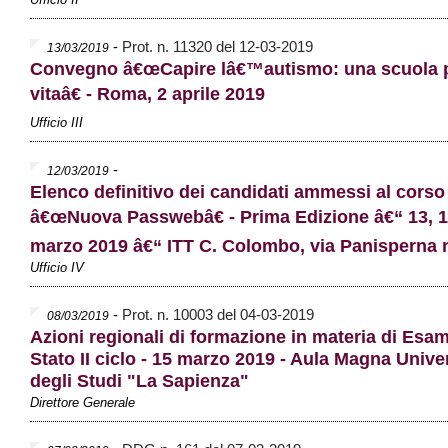
-
Prot. n. 11320 del 12-03-2019
13/03/2019
Convegno â€œCapire lâ€™autismo: una scuola p
vitaâ€ - Roma, 2 aprile 2019
Ufficio III
-
12/03/2019
Elenco definitivo dei candidati ammessi al cors
â€œNuova Passwebâ€ - Prima Edizione â€“ 13, 1
marzo 2019 â€“ ITT C. Colombo, via Panisperna 
Ufficio IV
-
Prot. n. 10003 del 04-03-2019
08/03/2019
Azioni regionali di formazione in materia di Esam
Stato II ciclo - 15 marzo 2019 - Aula Magna Univ
degli Studi "La Sapienza"
Direttore Generale