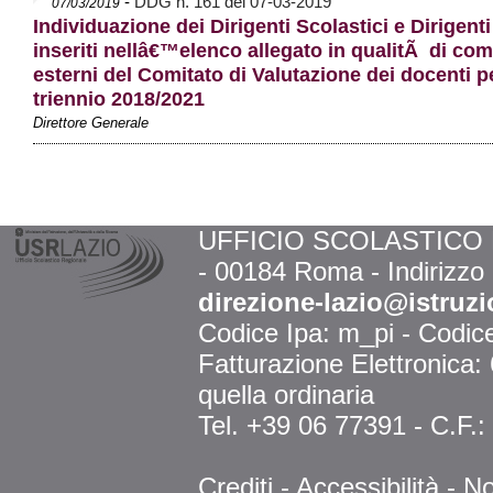
-
DDG n. 161 del 07-03-2019
07/03/2019
Individuazione dei Dirigenti Scolastici e Dirigenti
inseriti nellâ€™elenco allegato in qualitÃ di co
esterni del Comitato di Valutazione dei docenti pe
triennio 2018/2021
Direttore Generale
UFFICIO SCOLASTICO RE
- 00184 Roma - Indirizzo
direzione-lazio@istruzi
Codice Ipa: m_pi - Codi
Fatturazione Elettronica
quella ordinaria
Tel. +39 06 77391 - C.F.
Crediti
-
Accessibilità
-
No