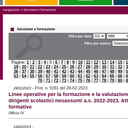
navigazione: » istruzione e formazione
Istruzione e formazione
Filtra per data:
Filtra per autore:
Pagine:
1
|
2
|
3
|
4
| 5 |
6
|
7
|
8
|
9
|
10
|
11
|
12
|
13
|
14
|
15
|
1
19
|
20
|
21
|
22
|
23
|
24
|
25
|
26
|
27
|
28
|
29
|
30
|
31
|
32
|
3
36
|
37
|
38
|
39
|
40
|
41
|
42
|
43
|
44
|
45
|
46
|
47
|
48
|
49
|
5
53
|
54
|
55
|
56
|
57
|
58
|
59
|
60
|
61
|
62
|
63
|
64
|
65
|
66
|
6
70
|
71
|
72
|
73
|
74
|
75
|
76
|
77
|
78
|
79
|
80
|
8
-
Prot. n. 9281 del 28-02-2023
28/02/2023
Linee operative per la formazione e la valutazion
dirigenti scolastici neoassunti a.s. 2022-2023. At
formative
Ufficio IV
-
16/02/2023