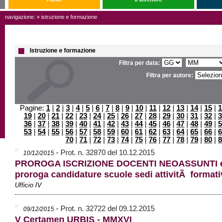
navigazione: » istruzione e formazione
Istruzione e formazione
Filtra per data:
Filtra per autore:
Pagine:
1
|
2
|
3
|
4
|
5
|
6
|
7
|
8
|
9
|
10
|
11
|
12
|
13
|
14
|
15
|
1
19
|
20
|
21
|
22
|
23
|
24
|
25
|
26
|
27
|
28
|
29
|
30
|
31
|
32
|
3
36
|
37
|
38
|
39
|
40
|
41
|
42
|
43
|
44
|
45
|
46
|
47
|
48
|
49
|
5
53
|
54
|
55
|
56
|
57
|
58
|
59
|
60
|
61
|
62
|
63
|
64
|
65
|
66
|
6
70
|
71
|
72
|
73
|
74
|
75
|
76
|
77
|
78
|
79
|
80
|
8
-
Prot. n. 32870 del 10.12.2015
10/12/2015
PROROGA ISCRIZIONE DOCENTI NEOASSUNTI 
proroga candidature scuole sedi attivitÃ formati
Ufficio IV
-
Prot. n. 32722 del 09.12.2015
09/12/2015
V Certamen URBIS - MMXVI