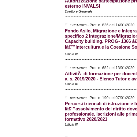
Autorizzazione partecipazione pr
esterno INVALSI
Direttore Generale
-
Prot. n. 836 del 14/01/2020
14/01/2020
Fondo Asilo, Migrazione e Integra
specifico 2 Integrazione/Migrazio
Capacity building. PROG- 1366 
lâ€™Intercultura e la Coesione So
Ufficio III
-
Prot. n. 682 del 13/01/2020
13/01/2020
AttivitÃ di formazione per docent
a. s. 2019/2020 - Elenco Tutor e av
Ufficio IV
-
Prot. n. 190 del 07/01/2020
08/01/2020
Percorsi triennali di istruzione e
lâ€™assolvimento del diritto dov
professionale. Iscrizioni alle prim
formativo 2020/2021
Ufficio III