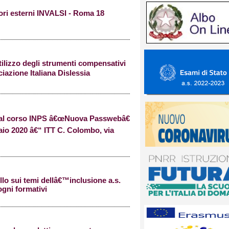
ori esterni INVALSI - Roma 18
ilizzo degli strumenti compensativi
iazione Italiana Dislessia
ti al corso INPS â€œNuova Passwebâ€
raio 2020 â€“ ITT C. Colombo, via
llo sui temi dellâ€™inclusione a.s.
ogni formativi