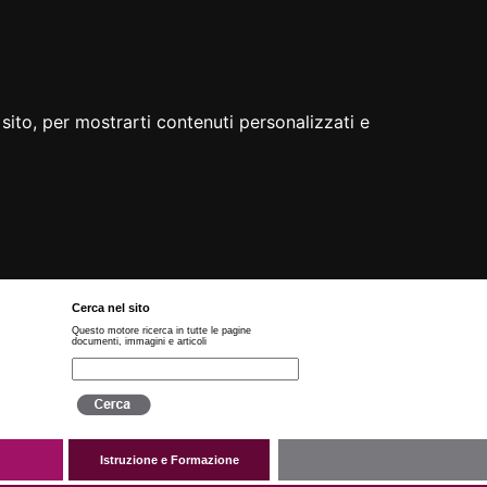
sito, per mostrarti contenuti personalizzati e
Cerca nel sito
Questo motore ricerca in tutte le pagine
documenti, immagini e articoli
Istruzione e Formazione