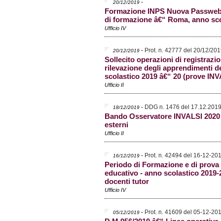
-
20/12/2019
Formazione INPS Nuova Passweb â
di formazione â€“ Roma, anno sco
Ufficio IV
-
Prot. n. 42777 del 20/12/20
20/12/2019
Sollecito operazioni di registrazio
rilevazione degli apprendimenti d
scolastico 2019 â€“ 20 (prove INV
Ufficio II
-
DDG n. 1476 del 17.12.201
18/12/2019
Bando Osservatore INVALSI 2020 i
esterni
Ufficio II
-
Prot. n. 42494 del 16-12-20
16/12/2019
Periodo di Formazione e di prova 
educativo - anno scolastico 2019-2
docenti tutor
Ufficio IV
-
Prot. n. 41609 del 05-12-20
05/12/2019