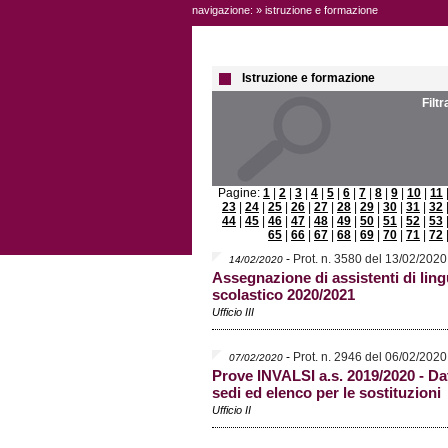
navigazione: » istruzione e formazione
Istruzione e formazione
Filt
Pagine:
1
|
2
|
3
|
4
|
5
|
6
|
7
|
8
|
9
|
10
|
11
23
|
24
|
25
|
26
|
27
|
28
|
29
|
30
|
31
|
32
44
|
45
|
46
|
47
|
48
|
49
|
50
|
51
|
52
|
53
65
|
66
|
67
|
68
|
69
|
70
|
71
|
72
-
Prot. n. 3580 del 13/02/2020
14/02/2020
Assegnazione di assistenti di lin
scolastico 2020/2021
Ufficio III
-
Prot. n. 2946 del 06/02/2020
07/02/2020
Prove INVALSI a.s. 2019/2020 - Dat
sedi ed elenco per le sostituzioni
Ufficio II