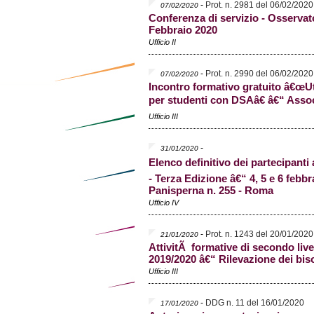
-
Prot. n. 2981 del 06/02/2020
07/02/2020
Conferenza di servizio - Osservat
Febbraio 2020
Ufficio II
-
Prot. n. 2990 del 06/02/2020
07/02/2020
Incontro formativo gratuito â€œUt
per studenti con DSAâ€ â€“ Assoc
Ufficio III
-
31/01/2020
Elenco definitivo dei partecipan
- Terza Edizione â€“ 4, 5 e 6 febb
Panisperna n. 255 - Roma
Ufficio IV
-
Prot. n. 1243 del 20/01/2020
21/01/2020
AttivitÃ formative di secondo live
2019/2020 â€“ Rilevazione dei bis
Ufficio III
-
DDG n. 11 del 16/01/2020
17/01/2020