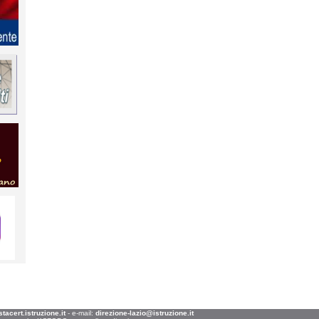
acert.istruzione.it
- e-mail:
direzione-lazio@istruzione.it