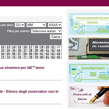
ra per data:
Filtra per autore:
|
12
|
13
|
14
|
15
|
16
|
17
|
18
|
19
|
20
|
21
| 22 |
|
33
|
34
|
35
|
36
|
37
|
38
|
39
|
40
|
41
|
42
|
43
|
|
54
|
55
|
56
|
57
|
58
|
59
|
60
|
61
|
62
|
63
|
64
|
|
73
|
74
|
75
|
76
|
77
|
78
|
79
|
80
|
81
|
82
|
83
|
gua straniera per lâ€™anno
e - Elenco degli osservatori con le