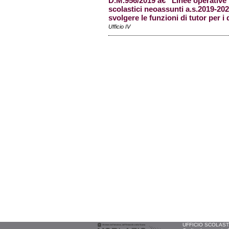
D.M.956/2019 â€“ Linee operative p
scolastici neoassunti a.s.2019-202
svolgere le funzioni di tutor per i 
Ufficio IV
UFFICIO SCOLASTIC