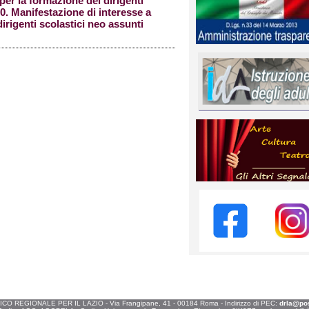
er la formazione dei dirigenti
0. Manifestazione di interesse a
dirigenti scolastici neo assunti
O REGIONALE PER IL LAZIO - Via Frangipane, 41 - 00184 Roma - Indirizzo di PEC:
drla@post