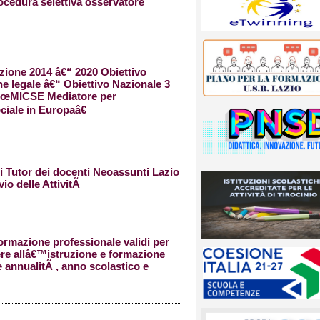
ocedura selettiva osservatore
zione 2014 â€“ 2020 Obiettivo
ne legale â€“ Obiettivo Nazionale 3
â€œMICSE Mediatore per
ciale in Europaâ€
i Tutor dei docenti Neoassunti Lazio
vio delle AttivitÃ
 formazione professionale validi per
ere allâ€™istruzione e formazione
e annualitÃ , anno scolastico e