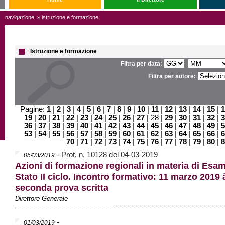
navigazione: » istruzione e formazione
Istruzione e formazione
Filtra per data:
Filtra per autore:
Pagine:
1
|
2
|
3
|
4
|
5
|
6
|
7
|
8
|
9
|
10
|
11
|
12
|
13
|
14
|
15
|
1
19
|
20
|
21
|
22
|
23
|
24
|
25
|
26
|
27
| 28 |
29
|
30
|
31
|
32
|
3
36
|
37
|
38
|
39
|
40
|
41
|
42
|
43
|
44
|
45
|
46
|
47
|
48
|
49
|
5
53
|
54
|
55
|
56
|
57
|
58
|
59
|
60
|
61
|
62
|
63
|
64
|
65
|
66
|
6
70
|
71
|
72
|
73
|
74
|
75
|
76
|
77
|
78
|
79
|
80
|
8
-
Prot. n. 10128 del 04-03-2019
05/03/2019
Azioni di formazione regionali in materia di Esam
Stato II ciclo. Incontro formativo: 11 marzo 2019 
seconda prova scritta
Direttore Generale
-
01/03/2019