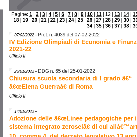
Pagine:
1
|
2
|
3
|
4
|
5
|
6
|
7
|
8
|
9
|
10
|
11
| 12 |
13
|
14
|
1
18
|
19
|
20
|
21
|
22
|
23
|
24
|
25
|
26
|
27
|
28
|
29
|
30
|
3
34
|
35
|
36
|
37
|
38
|
3
-
Prot. n. 4039 del 07-02-2022
07/02/2022
IV Edizione Olimpiadi di Economia e Finanza
2021-22
Ufficio II
-
DDG n. 65 del 25-01-2022
26/01/2022
Chiusura scuola secondaria di I grado â€“
â€œElena Guerraâ€ di Roma
Ufficio II
-
14/01/2022
Adozione delle â€œLinee pedagogiche per i
sistema integrato zeroseiâ€ di cui allâ€™ar
10, comma 4, del decreto legislativo 13 apri