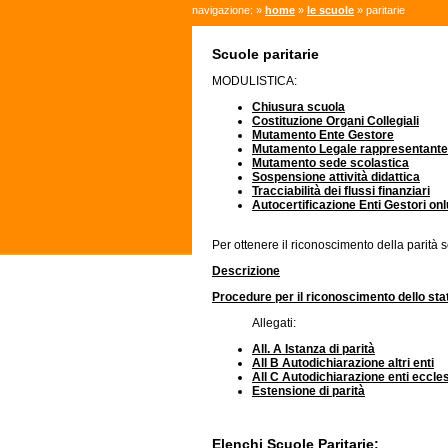
navigazione: »
home
»
le scuole
» paritarie
Scuole paritarie
MODULISTICA:
Chiusura scuola
Costituzione Organi Collegiali
Mutamento Ente Gestore
Mutamento Legale rappresentante
Mutamento sede scolastica
Sospensione attività didattica
Tracciabilità dei flussi finanziari
Autocertificazione Enti Gestori on
Per ottenere il riconoscimento della parità s
Descrizione
Procedure per il riconoscimento dello statu
Allegati:
All. A Istanza di parità
All B Autodichiarazione altri enti
All C Autodichiarazione enti eccles
Estensione di parità
Elenchi Scuole Paritarie: