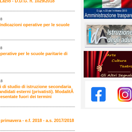
Lazio - D.D.G. n. 1029/2018
18
ndicazioni operative per le scuole
18
perative per le scuole paritarie di
18
i di studio di istruzione secondaria
ndidati esterni (privatisti). ModalitÃ
resentate fuori dei termini
 primavera - e.f. 2018 - a.s. 2017/2018