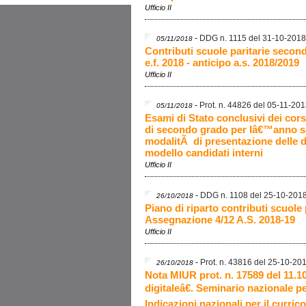
Ufficio II
-
DDG n. 1115 del 31-10-2018
05/11/2018
Contributi scuole paritarie seconda
e.f. 2018 - anticipo a.s. 2018/2019
Ufficio II
-
Prot. n. 44826 del 05-11-20
05/11/2018
Esami di Stato conclusivi dei cors
di secondo grado per lâ€™anno sc
modalitÃ di presentazione delle 
modello candidati interni
Ufficio II
-
DDG n. 1108 del 25-10-201
26/10/2018
Piano di riparto contributi scuole 
Assegnazione 4/12 A.S. 2018-19
Ufficio II
-
Prot. n. 43816 del 25-10-20
26/10/2018
Nota MIUR prot. n. 17589 del 11.1
digitaleâ€. Seminario nazionale 
Indicazioni nazionali per il currico