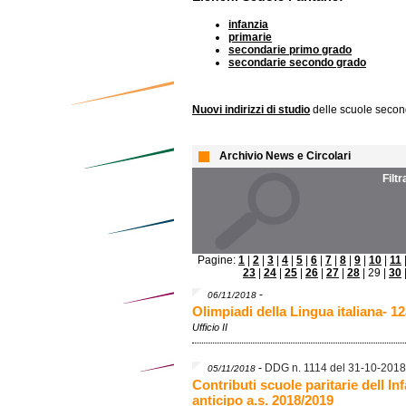
infanzia
primarie
secondarie primo grado
secondarie secondo grado
Nuovi indirizzi di studio
delle scuole secon
Archivio News e Circolari
Filt
Pagine:
1
|
2
|
3
|
4
|
5
|
6
|
7
|
8
|
9
|
10
|
11
23
|
24
|
25
|
26
|
27
|
28
| 29 |
30
-
06/11/2018
Olimpiadi della Lingua italiana- 1
Ufficio II
-
DDG n. 1114 del 31-10-2018
05/11/2018
Contributi scuole paritarie dell Inf
anticipo a.s. 2018/2019