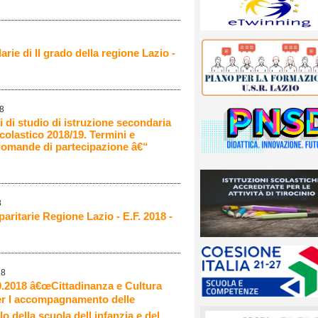
rie di II grado della regione Lazio -
18
i di studio di istruzione secondaria
olastico 2018/19. Termini e
domande di partecipazione â€“
8
paritarie Regione Lazio - E.F. 2018 -
18
0.2018 â€œCittadinanza e Cultura
per l accompagnamento delle
lo della scuola dell infanzia e del