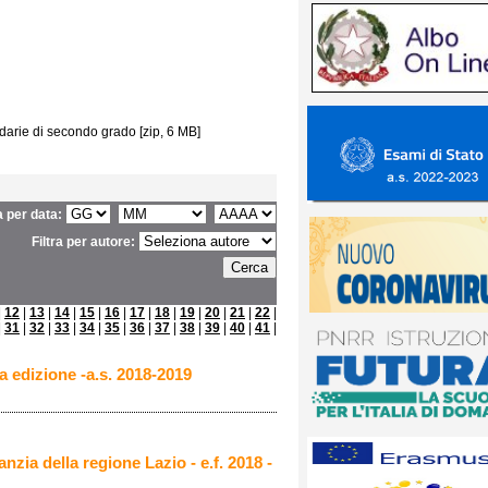
darie di secondo grado [zip, 6 MB]
ra per data:
Filtra per autore:
|
12
|
13
|
14
|
15
|
16
|
17
|
18
|
19
|
20
|
21
|
22
|
|
31
|
32
|
33
|
34
|
35
|
36
|
37
|
38
|
39
|
40
|
41
|
2a edizione -a.s. 2018-2019
anzia della regione Lazio - e.f. 2018 -