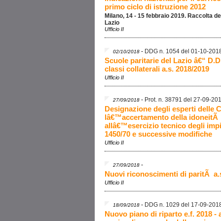
primo ciclo di istruzione 2012
Milano, 14 - 15 febbraio 2019. Raccolta de
Lazio
Ufficio II
-
DDG n. 1054 del 01-10-201
02/10/2018
Scuole paritarie del Lazio â€“ D.
classi collaterali a.s. 2018/2019
Ufficio II
-
Prot. n. 38791 del 27-09-20
27/09/2018
Designazione degli esperti delle
lâ€™accertamento della idoneitÃ t
allâ€™esercizio tecnico degli impi
1450/70 e successive modifiche
Ufficio II
-
27/09/2018
Nuovi riconoscimenti di paritÃ a.
Ufficio II
-
DDG n. 1029 del 17-09-201
18/09/2018
Nuovo piano di riparto e.f. 2018 - a