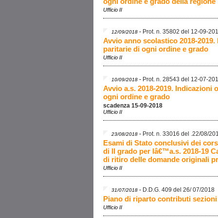
ogni ordine e grado della regione 
Ufficio II
-
Prot. n. 35802 del 12-09-20
12/09/2018
Avvio anno scolastico 2018-2019. I
paritarie di ogni ordine e grado
Ufficio II
-
Prot. n. 28543 del 12-07-20
10/09/2018
Avvio a.s. 2018-2019. Indicazioni o
ogni ordine e grado
scadenza 15-09-2018
Ufficio II
-
Prot. n. 33016 del .22/08/20
23/08/2018
Esami di Stato conclusivi dei cors
di II grado per lâ€™a.s. 2018-19 Ca
di ritiro delle domande originali p
Ufficio II
-
D.D.G. 409 del 26/ 07/2018
31/07/2018
Piano di riparto contributi sezioni
Ufficio II