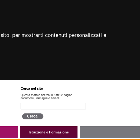
sito, per mostrarti contenuti personalizzati e
Cerca nel sito
Questo motore ricerca in tutte le pagine
documenti, immagini e articoli
Istruzione e Formazione