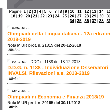
Pagine:
1
|
2
|
3
|
4
|
5
|
6
|
7
|
8
|
9
|
10
|
11
|
12
|
13
|
14
|
1
18
|
19
|
20
|
21
|
22
|
23
|
24
|
25
|
26
|
27
| 28 |
29
|
30
|
3
34
|
35
|
36
|
37
|
38
|
3
-
10/01/2019
Olimpiadi della Lingua italiana - 12a edizion
2018-2019
Nota MIUR prot. n. 21315 del 20-12-2018
Ufficio II
-
DDG n. 1188 del 18-12-2018
19/12/2018
D.D.G. n. 1188 - Individuazione Osservatori 
INVALSI. Rilevazioni a.s. 2018-2019
Ufficio II
-
14/12/2018
Olimpiadi di Economia e Finanza 2018/19
Nota MIUR prot. n. 20165 del 30/11/2018
Ufficio II