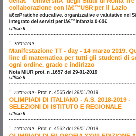
dellâ€™UniversitÃ degli Studi di Roma Tre 
collaborazione con lâ€™USR per il Lazio
â€œPratiche educative, organizzative e valutative nel 
integrato dei servizi per lâ€™infanzia 0-6â€
Ufficio II
-
30/01/2019
Manifestazione TT - day - 14 marzo 2019. Q
line di matematica per tutti gli studenti di s
ogni ordine, grado e indirizzo
Nota MIUR prot. n .1657 del 29-01-2019
Ufficio II
-
Prot. n. 4565 del 29/01/2019
29/01/2019
OLIMPIADI DI ITALIANO - A.S. 2018-2019 -
SELEZIONI DI ISTITUTO E REGIONALE
Ufficio II
-
Prot. n. 4562 del 29/01/2019
29/01/2019
OLIMPIADI DI FILOSOFIA XXVII EDIZIONE A