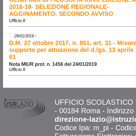
2018-19- SELEZIONE REGIONALE-
AGGINAMENTO. SECONDO AVVISO
Ufficio II
-
29/01/2019
D.M. 27 ottobre 2017, n. 851, art. 31 - Misure
supporto per attuazione del d.lgs. 13 aprile 
61
Nota MIUR prot. n. 1456 del 24/01/2019
Ufficio II
UFFICIO SCOLASTICO RE
- 00184 Roma - Indirizzo
direzione-lazio@istruzi
Codice Ipa: m_pi - Codi