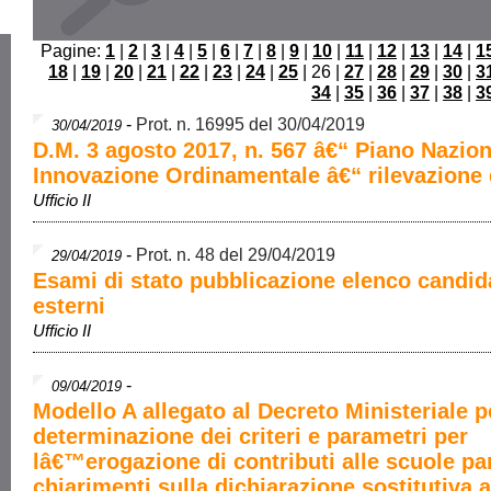
Pagine:
1
|
2
|
3
|
4
|
5
|
6
|
7
|
8
|
9
|
10
|
11
|
12
|
13
|
14
|
1
18
|
19
|
20
|
21
|
22
|
23
|
24
|
25
| 26 |
27
|
28
|
29
|
30
|
3
34
|
35
|
36
|
37
|
38
|
3
-
Prot. n. 16995 del 30/04/2019
30/04/2019
D.M. 3 agosto 2017, n. 567 â€“ Piano Nazion
Innovazione Ordinamentale â€“ rilevazione 
Ufficio II
-
Prot. n. 48 del 29/04/2019
29/04/2019
Esami di stato pubblicazione elenco candid
esterni
Ufficio II
-
09/04/2019
Modello A allegato al Decreto Ministeriale p
determinazione dei criteri e parametri per
lâ€™erogazione di contributi alle scuole par
chiarimenti sulla dichiarazione sostitutiva a